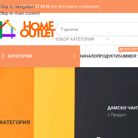
Skip to navigation
Контакти
:
+359 876 17 40 25
или
@оставете съобщение
Skip to main content
ИЗБОР КАТЕГОРИЯ
ДО 57% ОТС
КАТЕГОРИИ
НАЧАЛО
ПРОДУКТИ
SUMMER 
ДАМСКИ ЧАН
1 Продукт
КАТЕГОРИЯ
Начало
/
Продукти
/
Др