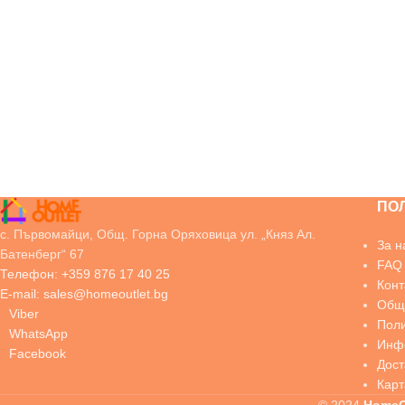
ПО
с. Първомайци, Общ. Горна Оряховица ул. „Княз Ал.
За н
Батенберг“ 67
FAQ
Телефон: +359 876 17 40 25
Конт
E-mail: sales@homeoutlet.bg
Общи
Viber
Поли
WhatsApp
Инфо
Facebook
Дос
Карт