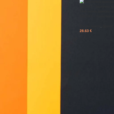
Текстилна дамска ч
EB2041 – памучна к
Пътни чанти
,
Дрехи 
28.63
€
Пътните чанти са уд
компактни модели, 
удобно носене благ
отделенията и здра