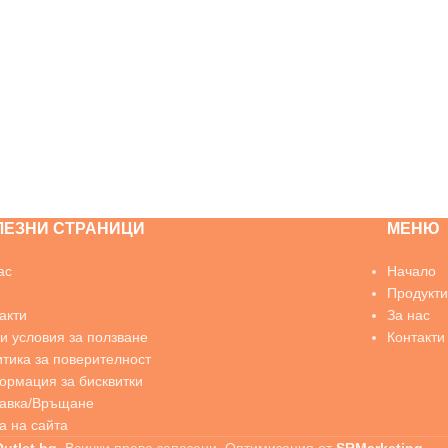
ЛЕЗНИ СТРАНИЦИ
МЕНЮ
ас
Начало
Продукти
акти
За нас
 условия за ползване
Контакти
тика за поверителност
рмация за бисквитки
тавка/Връщане
а на сайта