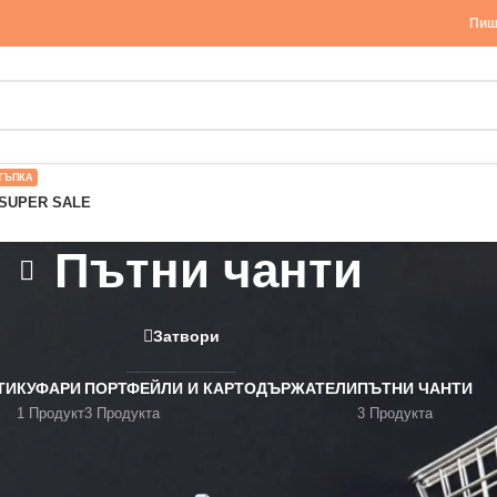
Пиш
ТЪПКА
SUPER SALE
Пътни чанти
Затвори
ТИ
КУФАРИ
ПОРТФЕЙЛИ И КАРТОДЪРЖАТЕЛИ
ПЪТНИ ЧАНТИ
1 Продукт
3 Продукта
3 Продукта
ехи и обувки
/
Чанти
/
Пътни чанти