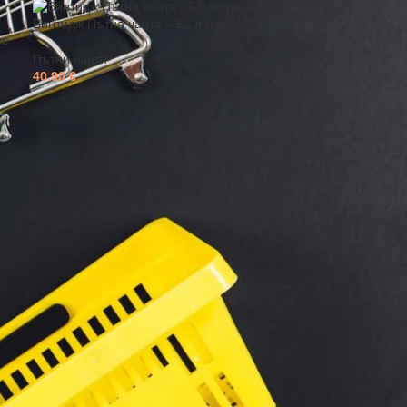
Винтидж Пътна чанта – 52 литра
ве
Пътни чанти
40.90
€
ния. В тази категория ще откриете обемни и
та пътна чанта осигурява достатъчно място и
ецени обемът, материалът, разпределението на
ието при дъжд.