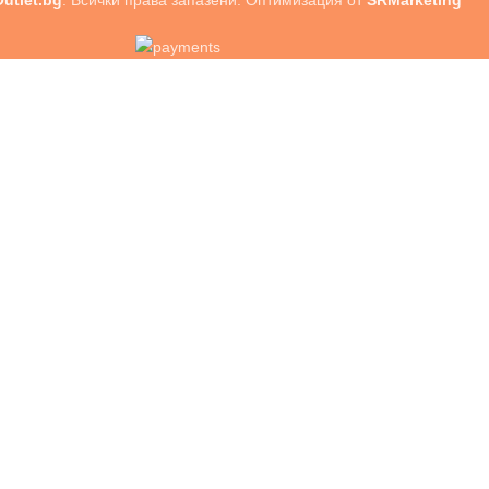
utlet.bg
. Всички права запазени. Оптимизация от
SRMarketing