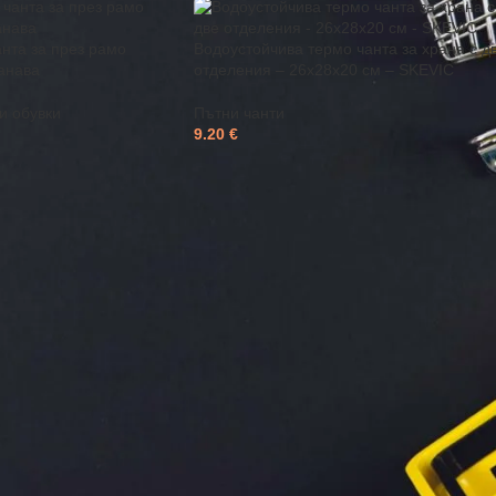
анта за през рамо
Водоустойчива термо чанта за храна с д
анава
отделения – 26x28x20 см – SKEVIC
и обувки
Пътни чанти
9.20
€
обно решение за пренасяне на багаж при кратки и по-дълги пътува
подходящи за уикенд екскурзии, спорт или ежедневни нужди. Добра
одарение на дръжките и презрамките. При избора е важно да се пр
вината на циповете. Водоустойчивите тъкани предпазват съдържан