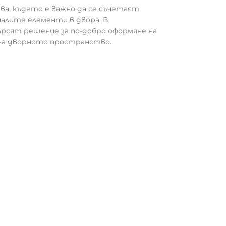
ва, където е важно да се съчетаят
налите елементи в двора. В
ърсят решение за по-добро оформяне на
 на дворното пространство.