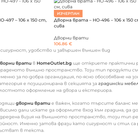
ИЗЧЕРПАН
-497 – 106 х 150 cm,
Дворна врата – HO-496 – 106 х 150 с
сива
Дворни врати
106.86
€
 сигурност, удобство и завършен външен вид
ворни врати
в
HomeOutlet.bg
ще откриете практични ре
граденото външно пространство. Този тип продукти съ
енно за по-добра организация, по-ясно обособяване на з
атегория е позиционирана в секцията за
градински мебел
лостното оформление на двора и екстериора.
ходящи
дворни врати
е важен, когато търсите баланс ме
висимо дали искате да оформите вход към градина, да до
дредена визия на външното пространство, този тип ре
йност. Именно затова фрази като сигурност и стил са
състват в текста.