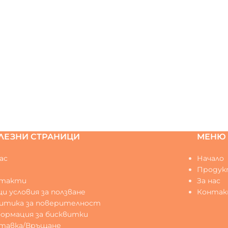
ЛЕЗНИ СТРАНИЦИ
МЕНЮ
ас
Начало
Q
Продук
нтакти
За нас
и условия за ползване
Конта
итика за поверителност
ормация за бисквитки
тавка/Връщане