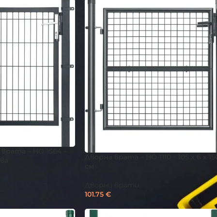
врата – HO-1564 –
Дворна врата – HO-1110 – 105 x 6 x 15
ива
см
Дворни врати
101.75
€