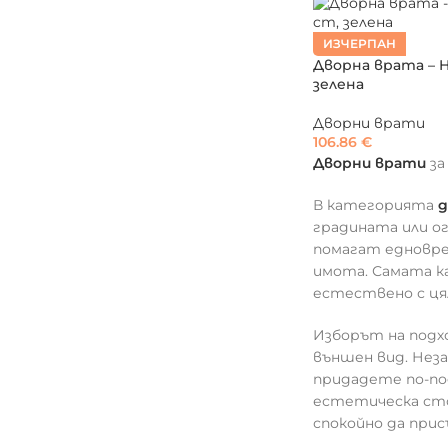
ИЗЧЕРПАН
Дворна врата – HO
зелена
Дворни врати
106.86
€
Дворни врати
за
В категорията
д
градината или о
помагат едноврем
имота. Самата к
естествено с ця
Изборът на под
външен вид. Неза
придадете по-по
естетическа сто
спокойно да при