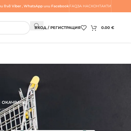
и във
Viber
,
WhatsApp
или
Facebook
FAQ
ЗА НАС
КОНТАКТИ
ВХОД / РЕГИСТРАЦИЯ
0.00
€
И ОКАЧВАНЕ
укта
и врати