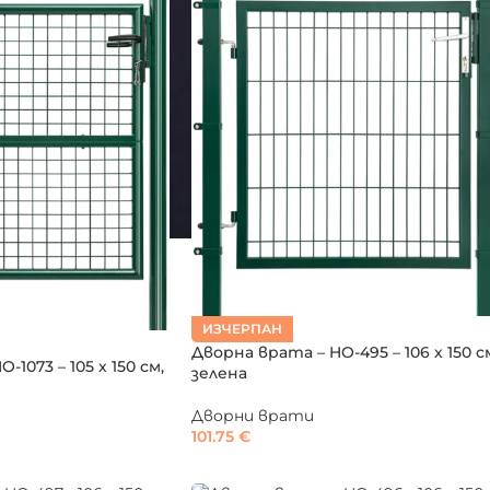
ИЗЧЕРПАН
Дворна врата – HO-495 – 106 х 150 с
1073 – 105 х 150 см,
зелена
Дворни врати
101.75
€