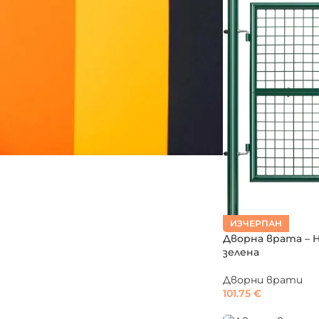
ИЗЧЕРПАН
Дворна врата – HO-
зелена
Дворни врати
101.75
€