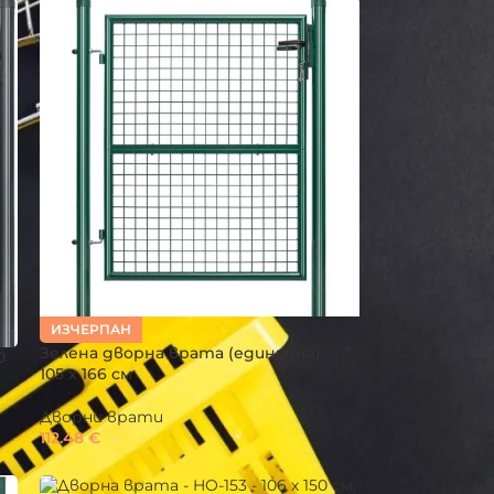
ИЗЧЕРПАН
Зелена дворна врата (единична) –
0
105 х 166 см
Дворни врати
112.48
€