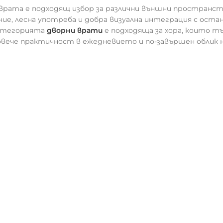
 врата е подходящ избор за различни външни пространст
ие, лесна употреба и добра визуална интеграция с оста
тегорията
дворни врати
е подходяща за хора, които т
повече практичност в ежедневието и по-завършен облик