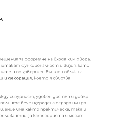
м,
шения за оформяне на входа към двора,
четават функционалност и визия, като
оните и по-завършен външен облик на
и и декорация
, което я свързва
жду сигурност, удобен достъп и добър
пълните вече изградена ограда или да
шение има както практическа, така и
 релевантни за категорията и могат