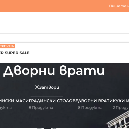
Пишете н
ОТСТЪПКА
R SUPER SALE
Дворни врати
Затвори
ИНСКИ МАСИ
ГРАДИНСКИ СТОЛОВЕ
ДВОРНИ ВРАТИ
КУКИ 
дукта
8 Продукта
8 Продукта
2 Прод
и
/
Градина и къмпинг
/
Градински мебели и декорация
/
Дворн