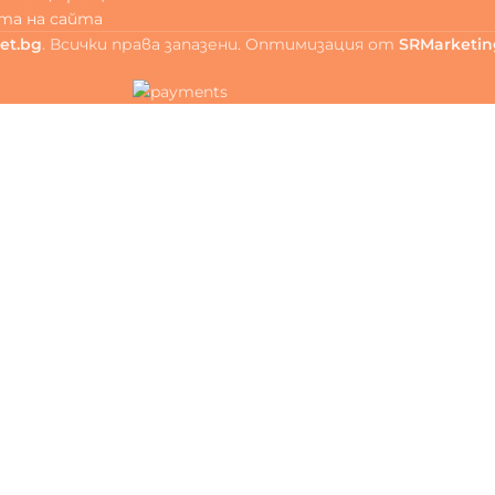
та на сайта
et.bg
. Всички права запазени. Оптимизация от
SRMarketin