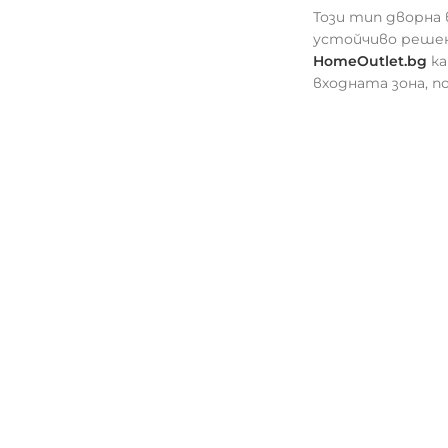
Този тип дворна
устойчиво решен
HomeOutlet.bg
ка
входната зона, 