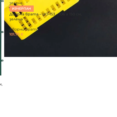
ИЗЧЕРПАН
Дворна врата – HO-153 – 106 х 150 см,
зелена
Дворни врати
101.75
€
м,