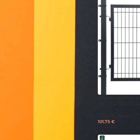
Единична дворна 
106 х 6 х 150 см, С
Дворни врати
101.75
€