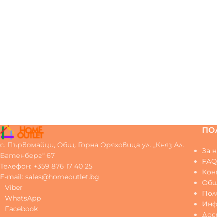
ПО
с. Първомайци, Общ. Горна Оряховица ул. „Княз Ал.
За н
Батенберг“ 67
FA
Телефон: +359 876 17 40 25
Ко
E-mail: sales@homeoutlet.bg
Общ
Viber
Пол
WhatsApp
Инф
Facebook
Дос