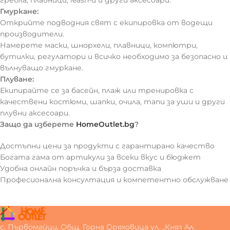
гребла, плавници, leash-и и други аксесоари.
Гмуркане:
Открийте подводния свят с екипировка от водещи
производители.
Намерете маски, шнорхели, плавници, компютри,
бутилки, регулатори и всичко необходимо за безопасно и
вълнуващо гмуркане.
Плуване:
Екипирайте се за басейн, плаж или тренировка с
качествени костюми, шапки, очила, тапи за уши и други
плувни аксесоари.
Защо да изберете
HomeOutlet.bg
?
Достъпни цени за продукти с гарантирано качество
Богата гама от артикули за всеки вкус и бюджет
Удобна онлайн поръчка и бърза доставка
Професионална консултация и компетентно обслужване
с. Първомайци, Общ. Горна Оряховица ул. „Княз Ал.