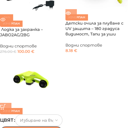
-64%
ИЗЧЕРПАН
Детски очила за плуване с
ИЗЧЕРПАН
UV защита – 180 градуса
Лодка за захранка –
видимост, Тапи за уши
JABO2AG/2BG
Водни спортове
Водни спортове
8.18
€
100.00
€
276.00
€
ИЗЧЕРПАН
ЦВЯТ