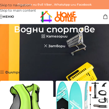
Пишете ни във
Viber
,
WhatsApp
или
Facebook
Skip to navigation
Skip to main content
МЕНЮ
Водни спортове
Категории
Затвори
Начало
/
Продукти
/
Спорт и фитнес
/
Водни спортове
Показване на 5 резултата
Филтри