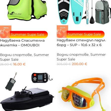
-34%
-38%
Summer Supe Sale
Summer Supe Sale
Надуваем стендъп падъл
Надуваема Спасителна
борд – SUP – 10,6 x 32 x 6
жилетка – OMOUBOI
Водни спортове
,
Summer
Водни спортове
,
Summer
Super Sale
Super Sale
200.00
€
16.00
€
305.00
€
26.00
€