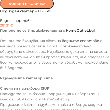
ДОБАВИ В КОЛИЧКА
Подводен скутер – EL-SS01
Водни спортове
281.21
€
Потопете се в приключенията с
HomeOutlet.bg
!
Открийте вълнуващия свят на
водните спортове
с
нашата богата селекция от висококачествено
оборудване и аксесоари. Независимо дали сте начинаещ
ентусиаст или опитен професионалист, ние предлагаме
всичко необходимо за вашето незабравимо преживяване
във водата.
Разгледайте категориите:
Стендъп падълборд (SUP):
Насладете се на баланс, координация и невероятни
гледки с SUP борд от HomeOutlet.bg.
Предлагаме както надуваеми, така и твърди модели,