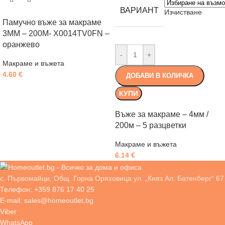
ВАРИАНТ
Изчистване
Памучно въже за макраме
3MM – 200M- X0014TV0FN –
оранжево
-
+
Макраме и въжета
4.60
€
ДОБАВИ В КОЛИЧКА
КУПИ
Въже за макраме – 4мм /
200м – 5 разцветки
Макраме и въжета
6.14
€
с. Първомайци, Общ. Горна Оряховица ул. „Княз Ал. Батенберг“ 67
Телефон: +359 876 17 40 25
E-mail: sales@homeoutlet.bg
Viber
WhatsApp