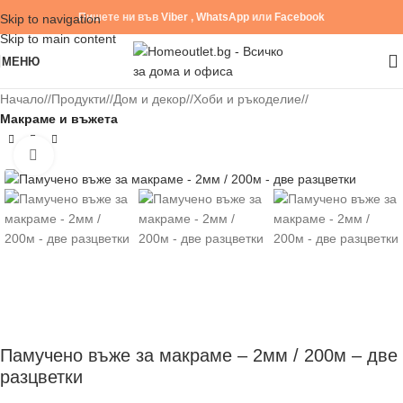
Пишете ни във
Viber
,
WhatsApp
или
Facebook
Skip to navigation
Skip to main content
МЕНЮ
Начало
/
Продукти
/
Дом и декор
/
Хоби и ръкоделие
/
Макраме и въжета
Click to enlarge
Памучено въже за макраме – 2мм / 200м – две
разцветки