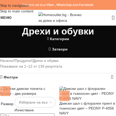
Пишете ни във
Viber
,
WhatsApp
или
Facebook
Skip to navigation
Skip to main content
МЕНЮ
Дрехи и обувки
Категории
Затвори
Начало
/
Продукти
/
Дрехи и обувки
Показване на 1–12 от 139 резултата
Филтри
Дамски шал с флорален принт в
Размер
тъмносин цвят – PEONY P-4056
Изчистване
NAVY