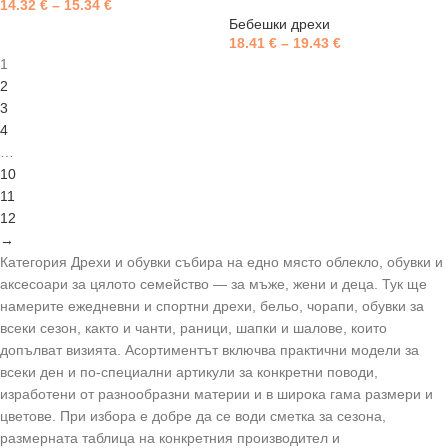
14.32
€
–
15.34
€
Бебешки дрехи
18.41
€
–
19.43
€
1
2
3
4
…
10
11
12
→
Категория Дрехи и обувки събира на едно място облекло, обувки и
аксесоари за цялото семейство — за мъже, жени и деца. Тук ще
намерите ежедневни и спортни дрехи, бельо, чорапи, обувки за
всеки сезон, както и чанти, раници, шапки и шалове, които
допълват визията. Асортиментът включва практични модели за
всеки ден и по-специални артикули за конкретни поводи,
изработени от разнообразни материи и в широка гама размери и
цветове. При избора е добре да се води сметка за сезона,
размерната таблица на конкретния производител и