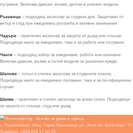
пътуване. Включва дамски, мъжки, детски и унисекс модели.
Ръкавици
– подходящ аксесоар за студени дни. Защитават от
вятър и студ при ежедневна употреба и активни занимания.
Чадъри
– практичен аксесоар за защита от дъжд или слънце.
Подходящи както за ежедневие, така и за работа или пътуване.
Чанти
– подходящ избор за ежедневие, работа или излизане.
Включва дамски, мъжки и пътни модели за различни нужди.
Шалове
– топъл и стилен аксесоар за студените сезони.
Подходящи както за ежедневно ползване, така и за по-официални
случаи.
Шапки
– практичен и стилен аксесоар за всеки сезон. Подходящи
за защита от слънце, студ или дъжд.
с. Първомайци, Общ. Горна Оряховица ул. „Княз Ал. Батенберг“ 67
Телефон: +359 876 17 40 25