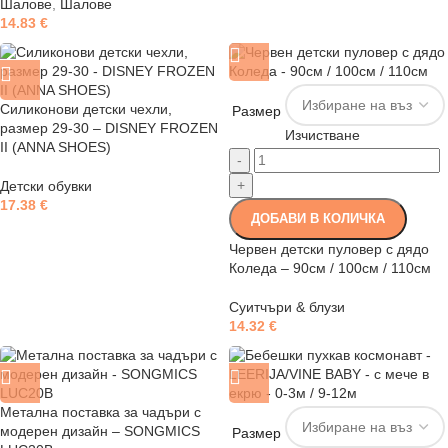
Шалове
,
Шалове
14.83
€
Силиконови детски чехли,
Размер
размер 29-30 – DISNEY FROZEN
Изчистване
II (ANNA SHOES)
-
+
Детски обувки
17.38
€
ДОБАВИ В КОЛИЧКА
Червен детски пуловер с дядо
Коледа – 90см / 100см / 110см
Суитчъри & блузи
14.32
€
Метална поставка за чадъри с
модерен дизайн – SONGMICS
Размер