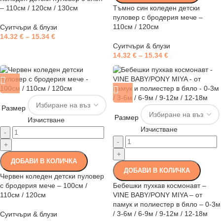
– 110см / 120см / 130см
Тъмно син коледен детски
пуловер с бродерия мече –
110см / 120см
Суитчъри & блузи
14.32
€
–
15.34
€
Суитчъри & блузи
14.32
€
–
15.34
€
Размер
Размер
Изчистване
Изчистване
-
-
+
+
ДОБАВИ В КОЛИЧКА
ДОБАВИ В КОЛИЧКА
Червен коледен детски пуловер
с бродерия мече – 100см /
Бебешки пухкав космонавт –
110см / 120см
VINE BABY/PONY MIYA – от
памук и полиестер в бяло – 0-3м
/ 3-6м / 6-9м / 9-12м / 12-18м
Суитчъри & блузи