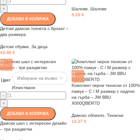
-
+
Шалове
,
Шалове
9.20
€
ДОБАВИ В КОЛИЧКА
Детски дамски токчета с брокат –
два размера
Детски обувки
,
За деца
43.46
€
Цвят
Комплект черни тениски от 100%
Изчистване
памук – С / М размер с надпис
-
на гърба – JW BBU
+
X000QBER7D
ДОБАВИ В КОЛИЧКА
Дамско облекло
,
Тениски
12.27
€
Дамски шал с интересен дизайн
– три разцветки