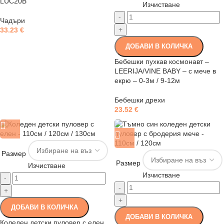
LUC20B
Изчистване
-
Чадъри
+
33.23
€
ДОБАВИ В КОЛИЧКА
Бебешки пухкав космонавт –
LEERIJA/VINE BABY – с мече в
екрю – 0-3м / 9-12м
Бебешки дрехи
23.52
€
Размер
Размер
Изчистване
Изчистване
-
-
+
+
ДОБАВИ В КОЛИЧКА
ДОБАВИ В КОЛИЧКА
Коледен детски пуловер с елен