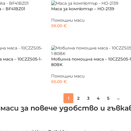
 – BF41BZ01
Маса за компютър – HO-2139
Помощни маси
59.00
€
маса – 10CZZS05-1-
Мобилна помощна маса – 10CZZS05-1
80BK
Помощни маси
65.00
€
1
2
3
4
5
→
маси
за повече удобство и гъвка