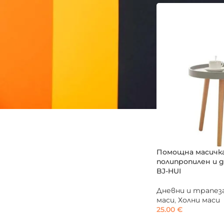
Помощна масичка
полипропилен и д
BJ-HUI
Дневни и трапез
маси
,
Холни маси
25.00
€