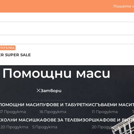
Пишете н
ОТСТЪПКА
R SUPER SALE
Помощни маси
Затвори
ПОМОЩНИ МАСИ
ПУФОВЕ И ТАБУРЕТКИ
СГЪВАЕМИ МАСИ
57 Продукта
16 Продукта
11 Продукта
Е
ХОЛНИ МАСИ
ШКАФОВЕ ЗА ТЕЛЕВИЗОР
ШКАФОВЕ И ВИТ
20 Продукта
5 Продукта
20 Продукта