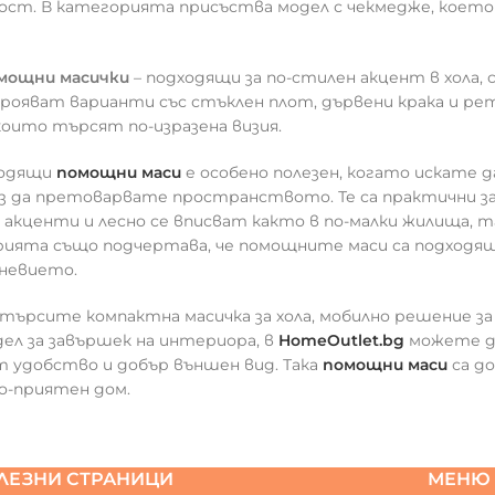
ст. В категорията присъства модел с чекмедже, което п
мощни масички
– подходящи за по-стилен акцент в хола
рояват варианти със стъклен плот, дървени крака и ре
, които търсят по-изразена визия.
ходящи
помощни маси
е особено полезен, когато искате 
з да претоварвате пространството. Те са практични за 
акценти и лесно се вписват както в по-малки жилища, т
ията също подчертава, че помощните маси са подходящи
невието.
търсите компактна масичка за хола, мобилно решение за 
ел за завършек на интериора, в
HomeOutlet.bg
можете да
 удобство и добър външен вид. Така
помощни маси
са до
о-приятен дом.
ЛЕЗНИ СТРАНИЦИ
МЕНЮ