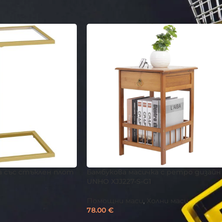
и
/
Мебели
/
Дневни и трапезария
/
Помощни маси
 със стъклен плот
Бамбукова масичка с ретро дизайн
UNHO XJJ227-S-G1
Помощни маси
,
Холни маси
78.00
€