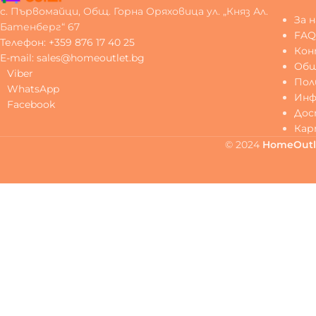
с. Първомайци, Общ. Горна Оряховица ул. „Княз Ал.
За н
Батенберг“ 67
FA
Телефон: +359 876 17 40 25
Ко
E-mail: sales@homeoutlet.bg
Общ
Viber
Пол
WhatsApp
Инф
Facebook
Дос
Кар
© 2024
HomeOutl