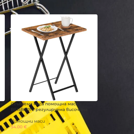
 –
Сгъваема маса помощна маса –
BF15BZ01 с регулируема височина
Помощни маси
34.00
€