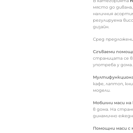
В категорията
п
място до дивана,
наличния асорти
регулируема висо
дизайн.
Сред предложен
Сгъваеми помощ
страницата се ви
употреба у дома.
Мултифункциона
кафе, лаптоп, к
модели.
Мобилни маси на 
в дома. На стран
динамично ежедн
Помощни маси с 