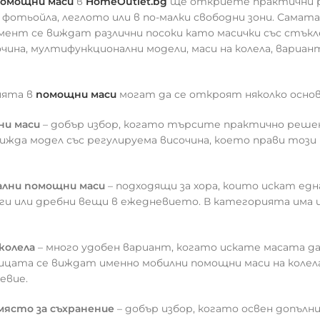
омощни маси
в
HomeOutlet.bg
ще откриете практични ре
 фотьойла, леглото или в по-малки свободни зони. Самата
мент се виждат различни посоки като масички със стъкл
чина, мултифункционални модели, маси на колела, вариан
ията в
помощни маси
могат да се откроят няколко основ
ни маси
– добър избор, когато търсите практично решени
жда модел със регулируема височина, което прави този 
лни помощни маси
– подходящи за хора, които искат една
ниги или дребни вещи в ежедневието. В категорията има
колела
– много удобен вариант, когато искате масата да
ицата се виждат именно мобилни помощни маси на колела
евие.
място за съхранение
– добър избор, когато освен допълн