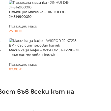
Помощна масичка – JINHUI DE-
JH814900010
Помощни маси
25.00
€
-
Масичка за кафе – WISFOR JJ-XZ218-BK
– със синтерован камък
Помощни маси
82.00
€
вост във всеки кът на