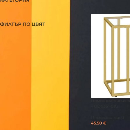
КАТЕГОРИЯ
Начало
/
Продукт
ФИЛТЪР ПО ЦВЯТ
Помощна масичка
– GD03SF01G
Помощни маси
45.50
€