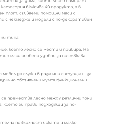
шения за дома, които лесно намират
 категория включва 40 продукта, а в
ен плот, сгъваеми помощни маси с
ти с чекмедже и модели с по-декоративен
ни типа:
е, което лесно се мести и прибира. На
тип маси особено удобни за по-гъвкава
 мебел да служи в различни ситуации – за
 изрично обозначени мултифункционални
 се премества лесно между различни зони
, което ги прави подходящи за по-
ителна повърхност искате и малко