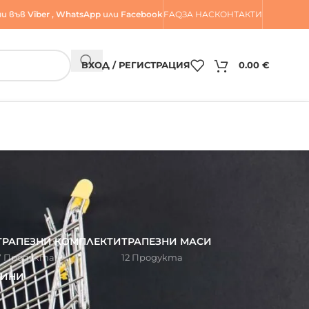
и във
Viber
,
WhatsApp
или
Facebook
FAQ
ЗА НАС
КОНТАКТИ
ВХОД / РЕГИСТРАЦИЯ
0.00
€
ТРАПЕЗНИ КОМПЛЕКТИ
ТРАПЕЗНИ МАСИ
7 Продукта
12 Продукта
РИНИ