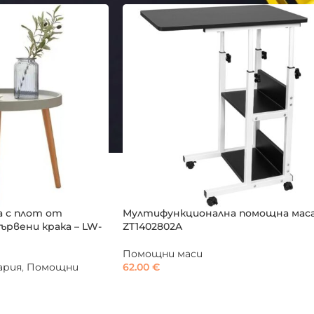
 с плот от
Мултифункционална помощна маса
ървени крака – LW-
ZT1402802A
Помощни маси
ария
,
Помощни
62.00
€