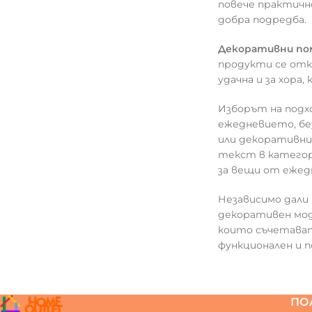
повече практично
добра подредба.
Декоративни по
продукти се отк
удачна и за хора
Изборът на под
ежедневието, бе
или декоративни 
текст в категор
за вещи от ежед
Независимо дали 
декоративен мод
които съчетават
функционален и п
ПО