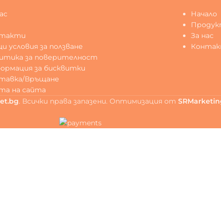
ас
Начало
Q
Продук
нтакти
За нас
и условия за ползване
Конта
итика за поверителност
ормация за бисквитки
тавка/Връщане
та на сайта
et.bg
. Всички права запазени. Оптимизация от
SRMarketin