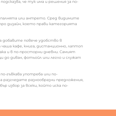
одсказва, че тук има и решения за по-
, спалнята или антрето. Сред видимите
тро дизайн, което прави категорията
да добавите повече удобство в
чаша кафе, книга, дистанционно, лаптоп
ака и в по-просторни дневни. Самият
 до диван, фотьойл или легло и служат
по-гъвкава употреба или по-
 разгледате разнообразни предложения,
бър избор за всеки, който иска по-