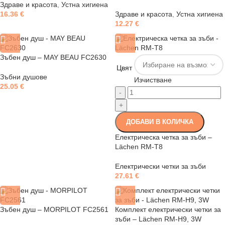
Здраве и красота
,
Устна хигиена
16.36
€
Здраве и красота
,
Устна хигиена
12.27
€
Зъбен душ – MAY BEAU FC2630
Цвят
Зъбни душове
Изчистване
25.05
€
-
+
ДОБАВИ В КОЛИЧКА
Електрическа четка за зъби –
Lächen RM-T8
Електрически четки за зъби
27.61
€
Зъбен душ – MORPILOT FC2561
Комплект електрически четки за
зъби – Lächen RM-H9, 3W