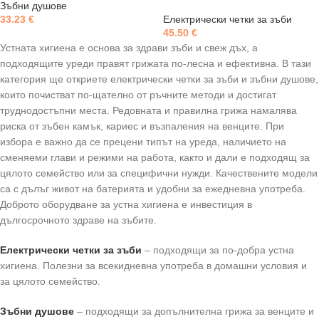
Зъбни душове
33.23
€
Електрически четки за зъби
45.50
€
Устната хигиена е основа за здрави зъби и свеж дъх, а
подходящите уреди правят грижата по-лесна и ефективна. В тази
категория ще откриете електрически четки за зъби и зъбни душове,
които почистват по-щателно от ръчните методи и достигат
труднодостъпни места. Редовната и правилна грижа намалява
риска от зъбен камък, кариес и възпаления на венците. При
избора е важно да се прецени типът на уреда, наличието на
сменяеми глави и режими на работа, както и дали е подходящ за
цялото семейство или за специфични нужди. Качествените модели
са с дълъг живот на батерията и удобни за ежедневна употреба.
Доброто оборудване за устна хигиена е инвестиция в
дългосрочното здраве на зъбите.
Електрически четки за зъби
– подходящи за по-добра устна
хигиена. Полезни за всекидневна употреба в домашни условия и
за цялото семейство.
Зъбни душове
– подходящи за допълнителна грижа за венците и