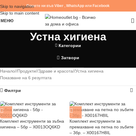
Пишете ни във
Viber
,
WhatsApp
или
Facebook
Skip to navigation
Skip to main content
МЕНЮ
Устна хигиена
Категории
Затвори
Начало
/
Продукти
/
Здраве и красота
/
Устна хигиена
Показване на 6 резултата
Филтри
Комплект инструменти за зъбна
Комплект инструменти за
хигиена – 5бр – X0013OQ6KD
премахване на петна по зъбите
– 3бр. – X00167H8IL