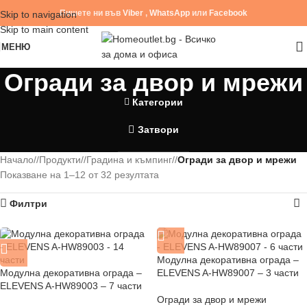
Пишете ни във
Viber
,
WhatsApp
или
Facebook
Skip to navigation
Skip to main content
МЕНЮ
Огради за двор и мрежи
Категории
Затвори
Начало
/
Продукти
/
Градина и къмпинг
/
Огради за двор и мрежи
Показване на 1–12 от 32 резултата
Филтри
Модулна декоративна ограда –
Модулна декоративна ограда –
ELEVENS A-HW89007 – 3 части
ELEVENS A-HW89003 – 7 части
Огради за двор и мрежи