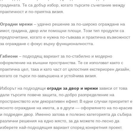
градината. Те са добър избор, когато търсите съчетание между
практичност и по-приятна визия.
Оградни мрежи
– удачно решение за по-широко ограждане на
имот, градина, двор или помощни площи. Този тип продукти са
предпочитани, когато е нужна по-гъвкава и практична възможност
за ограждане с фокус върху функционалността.
Габиони
– подходящ вариант за по-стабилно и модерно
оформление на външни пространства. Те се използват както с
практична цел, така и като част от цялостния екстериорен дизайн,
когато се търси по-завършена и устойчива визия.
Изборът на подходящи
огради за двор и мрежи
зависи от това
дали търсите повече защита, по-добро разпределение на
пространството или декоративен ефект. В едни случаи приоритет е
ясното ограждане на имота, а в други — оформянето на по-красив
и подреден двор. Именно затова е полезно категорията да събира
различни решения на едно място, за да можете по-лесно да
изберете най-подходящия вариант според конкретния проект.