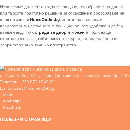
Независимо дали обзавеждате нов двор, подобрявате градината
или търсите практично решение за ограждане и обособяване на
външни зони, в
HomeOutlet.bg
можете да разгледате
предложения, насочени към функционалност, удобство и добър
външен вид. Така
огради за двор и мрежи
е подходяща
категория за всеки, който иска по-сигурно, по-подредено и по-
добре оформено външно пространство.
с. Първомайци, Общ. Горна Оряховица ул. „Княз Ал. Батенберг“ 67
Телефон: +359 876 17 40 25
E-mail: sales@homeoutlet.bg
Viber
WhatsApp
Facebook
ПОЛЕЗНИ СТРАНИЦИ