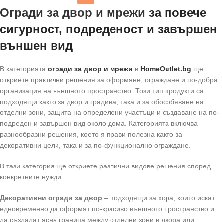
Огради за двор и мрежи
за повече
сигурност, подреденост и завършен
външен вид
В категорията
огради за двор и мрежи
в
HomeOutlet.bg
ще
откриете практични решения за оформяне, ограждане и по-добра
организация на външното пространство. Този тип продукти са
подходящи както за двор и градина, така и за обособяване на
отделни зони, защита на определени участъци и създаване на по-
подреден и завършен вид около дома. Категорията включва
разнообразни решения, което я прави полезна както за
декоративни цели, така и за по-функционално ограждане.
В тази категория ще откриете различни видове решения според
конкретните нужди:
Декоративни огради за двор
– подходящи за хора, които искат
едновременно да оформят по-красиво външното пространство и
да създадат ясна граница между отделни зони в двора или