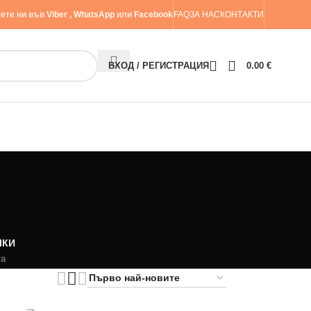
ете ни във
Viber
,
WhatsApp
или
Facebook
FAQ
ЗА НАС
КОНТАКТИ
ВХОД / РЕГИСТРАЦИЯ
0.00
€
ЛКИ
та