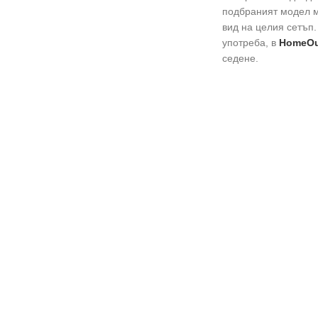
подбраният модел м
вид на целия сетъп
употреба, в
HomeOu
седене.