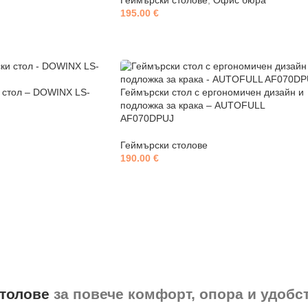
Геймърски столове
,
Офис бюра
195.00
€
 стол – DOWINX LS-
Геймърски стол с ергономичен дизайн и
подложка за крака – AUTOFULL
AF070DPUJ
Геймърски столове
190.00
€
толове
за повече комфорт, опора и удобс