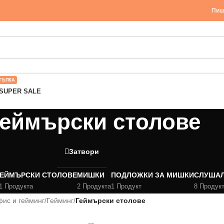
Пиш
ТЪПКА
SUPER SALE
Геймърски столове
Затвори
ГЕЙМЪРСКИ СТОЛОВЕ
МИШКИ
ПОДЛОЖКИ ЗА МИШКИ
СЛУША
1 Продукта
2 Продукта
1 Продукт
8 Продук
ис и гейминг
/
Гейминг
/
Геймърски столове