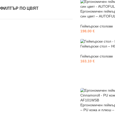
ФИЛТЪР ПО ЦВЯТ
Ергономичен геймър
син цвят – AUTOFU
Геймърски столове
198.00
€
Геймърски стол – H
Геймърски столове
163.10
€
Ергономичен геймър
– PU кожа и плюш 