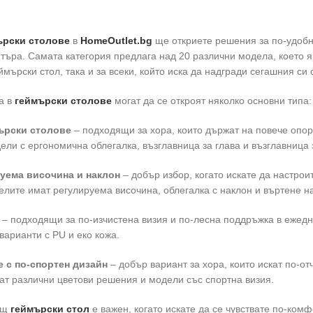
ърски столове
в
HomeOutlet.bg
ще откриете решения за по-удобн
ъра. Самата категория предлага над 20 различни модела, което я 
ймърски стол, така и за всеки, който иска да надгради сегашния с
а в
геймърски столове
могат да се откроят няколко основни типа:
ърски столове
– подходящи за хора, които държат на повече опо
ели с ергономична облегалка, възглавница за глава и възглавница 
уема височина и наклон
– добър избор, когато искате да настрои
елите имат регулируема височина, облегалка с наклон и въртене на
– подходящи за по-изчистена визия и по-лесна поддръжка в ежедн
варианти с PU и еко кожа.
 с по-спортен дизайн
– добър вариант за хора, които искат по-от
дат различни цветови решения и модели със спортна визия.
ящ
геймърски стол
е важен, когато искате да се чувствате по-ком