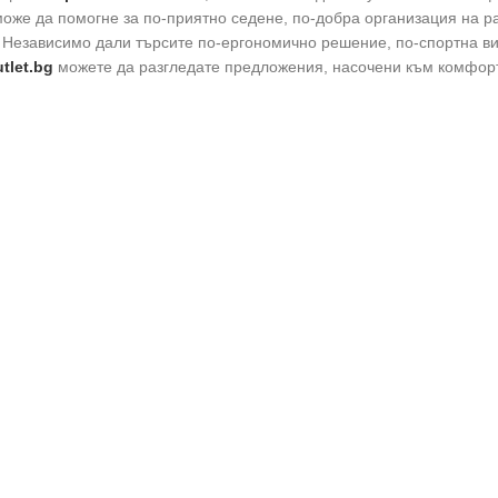
оже да помогне за по-приятно седене, по-добра организация на р
. Независимо дали търсите по-ергономично решение, по-спортна ви
tlet.bg
можете да разгледате предложения, насочени към комфорт