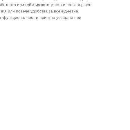
аботното или геймърското място и по-завършен
зия или повече удобства за всекидневна
, функционалност и приятно усещане при