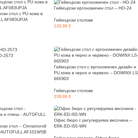
Геймърски ергономичен стол – HO-24
ски стол с PU кожа в
LL AF083UPJA
Геймърски столове
135.00
€
O-2573
Геймърски стол с ергономичен дизайн и
PU кожа в черно и червено – DOWINX LS
665903
Геймърски столове
239.80
€
Офис бюро с регулируема височина –
ски стол – Cinnamoroll
ERK-ED-I55-WN
– AUTOFULL AF101WSB