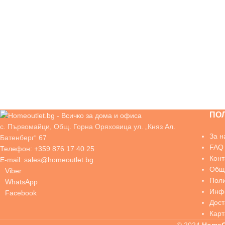
ПО
с. Първомайци, Общ. Горна Оряховица ул. „Княз Ал.
За н
Батенберг“ 67
FAQ
Телефон: +359 876 17 40 25
Конт
E-mail: sales@homeoutlet.bg
Общи
Viber
Поли
WhatsApp
Инфо
Facebook
Дос
Карт