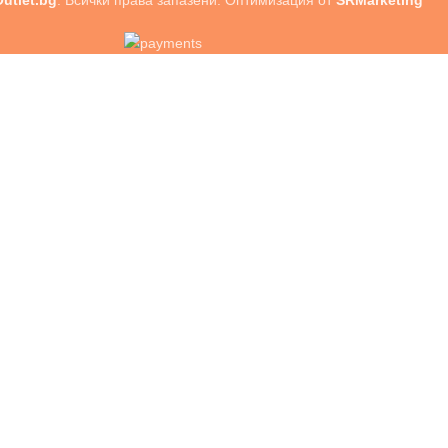
utlet.bg
. Всички права запазени. Оптимизация от
SRMarketing