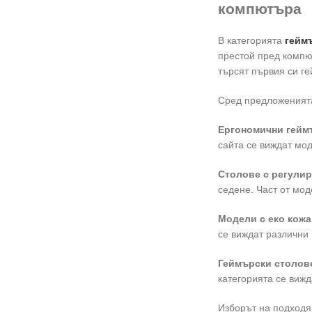
компютъра
В категорията
гейм
престой пред компют
търсят първия си ге
Сред предложеният
Ергономични гейм
сайта се виждат мод
Столове с регулир
седене. Част от мод
Модели с еко кожа
се виждат различни 
Геймърски столове
категорията се виж
Изборът на подход