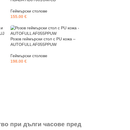
Геймърски столове
155.00
€
Розов геймърски стол с PU кожа –
AUTOFULL AF055PPUW
Геймърски столове
198.00
€
тво при дълги часове пред