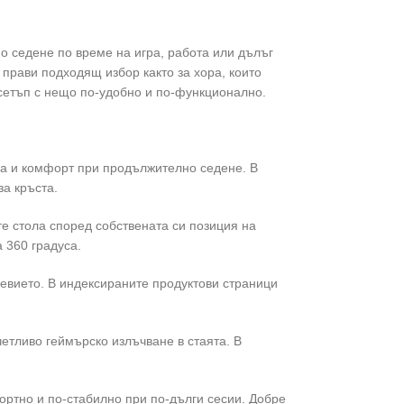
о седене по време на игра, работа или дълъг
прави подходящ избор както за хора, които
и сетъп с нещо по-удобно и по-функционално.
ра и комфорт при продължително седене. В
за кръста.
те стола според собствената си позиция на
 360 градуса.
евието. В индексираните продуктови страници
четливо геймърско излъчване в стаята. В
фортно и по-стабилно при по-дълги сесии. Добре