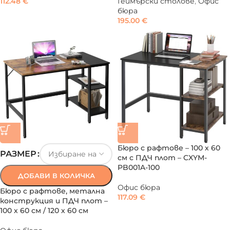
112.48
€
Геймърски столове
,
Офис
бюра
195.00
€
Бюро с рафтове – 100 х 60
РАЗМЕР
см с ПДЧ плот – CXYM-
PB001A-100
ДОБАВИ В КОЛИЧКА
Офис бюра
Бюро с рафтове, метална
117.09
€
конструкция и ПДЧ плот –
100 х 60 см / 120 х 60 см