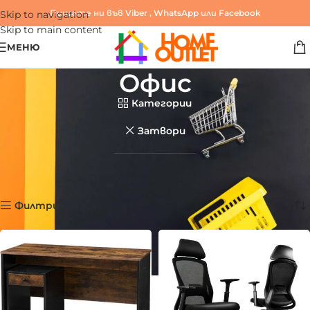
Пишете ни във
Viber
,
WhatsApp
или
Facebook
Skip to navigation
Skip to main content
МЕНЮ
Офис
Категории
Затвори
Начало
/
Продукти
/
Офис и гейминг
/
Офис
Показване на 1–12 от 166 резултата
Филтри