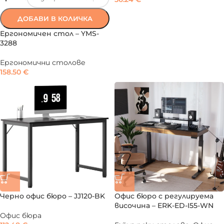
ДОБАВИ В КОЛИЧКА
Ергономичен стол – YMS-
3288
Ергономични столове
158.50
€
Черно офис бюро – JJ120-BK
Офис бюро с регулируема
височина – ERK-ED-I55-WN
Офис бюра