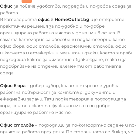
Офис
за повече удобство, подредба и по-добра среда за
работа
В категорията
офис
в
HomeOutlet.bg
ще откриете
практични решения за по-удобно и по-добре
организирано работно място у дома или в офиса. В
самата категория са обособени подкатегории като
офис бюра, офис столове, ергономични столове, офис
шкафчета и етажерки и магнитни дъски, което я прави
подходяща както за цялостно обзавеждане, така и за
подобряване на отделни елементи от работната
среда.
Офис бюра
– добър избор, когато търсите удобна
работна повърхност за компютър, документи и
ежедневни задачи. Тази подкатегория е подходяща за
хора, които искат по-функционално и по-добре
организирано работно място.
Офис столове
– подходящи за по-комфортно седене и по-
приятна работа през деня. По страницата се вижда, че