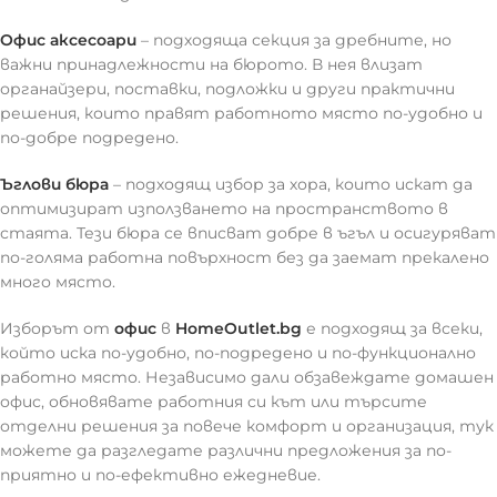
Офис аксесоари
– подходяща секция за дребните, но
важни принадлежности на бюрото. В нея влизат
органайзери, поставки, подложки и други практични
решения, които правят работното място по-удобно и
по-добре подредено.
Ъглови бюра
– подходящ избор за хора, които искат да
оптимизират използването на пространството в
стаята. Тези бюра се вписват добре в ъгъл и осигуряват
по-голяма работна повърхност без да заемат прекалено
много място.
Изборът от
офис
в
HomeOutlet.bg
е подходящ за всеки,
който иска по-удобно, по-подредено и по-функционално
работно място. Независимо дали обзавеждате домашен
офис, обновявате работния си кът или търсите
отделни решения за повече комфорт и организация, тук
можете да разгледате различни предложения за по-
приятно и по-ефективно ежедневие.