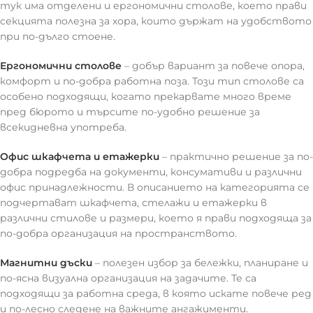
тук има отделени и ергономични столове, което прави
секцията полезна за хора, които държат на удобството
при по-дълго стоене.
Ергономични столове
– добър вариант за повече опора,
комфорт и по-добра работна поза. Този тип столове са
особено подходящи, когато прекарвате много време
пред бюрото и търсите по-удобно решение за
всекидневна употреба.
Офис шкафчета и етажерки
– практично решение за по-
добра подредба на документи, консумативи и различни
офис принадлежности. В описанието на категорията се
подчертават шкафчета, стелажи и етажерки в
различни стилове и размери, което я прави подходяща за
по-добра организация на пространството.
Магнитни дъски
– полезен избор за бележки, планиране и
по-ясна визуална организация на задачите. Те са
подходящи за работна среда, в която искате повече ред
и по-лесно следене на важните ангажименти.