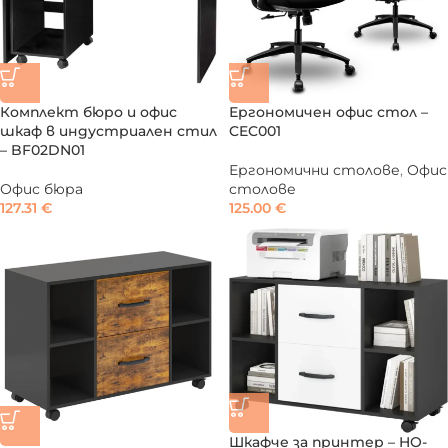
Комплект бюро и офис
Ергономичен офис стол –
шкаф в индустриален стил
CEC001
– BF02DN01
Ергономични столове
,
Офис
Офис бюра
столове
127.31
€
125.00
€
Шкафче за принтер – HO-