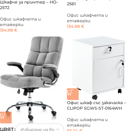
Шкафче за принтер – HO-
2561
2572
Офис шкафчета и
Офис шкафчета и
етажерки
етажерки
134.98
€
134.98
€
Офис шкаф със закачалка –
CLIPOP SGWS-ST-0164WH
Офис шкафчета и
етажерки
ЦВЯТ
56.24
€