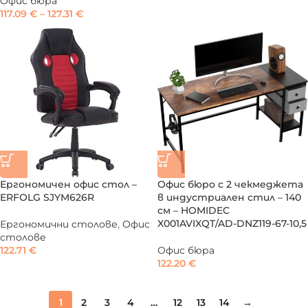
Офис бюра
117.09
€
–
127.31
€
Ергономичен офис стол –
Офис бюро с 2 чекмеджета
ERFOLG SJYM626R
в индустриален стил – 140
см – HOMIDEC
X001AVIXQT/AD-DNZ119-67-10,5
Ергономични столове
,
Офис
столове
122.71
€
Офис бюра
122.20
€
1
2
3
4
…
12
13
14
→