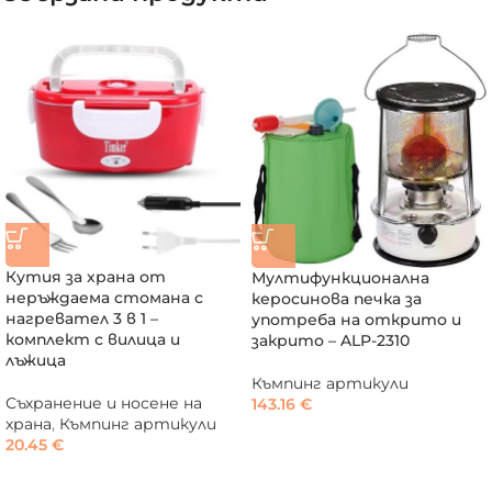
Кутия за храна от
Мултифункционална
неръждаема стомана с
керосинова печка за
нагревател 3 в 1 –
употреба на открито и
комплект с вилица и
закрито – ALP-2310
лъжица
Къмпинг артикули
Съхранение и носене на
143.16
€
храна
,
Къмпинг артикули
20.45
€