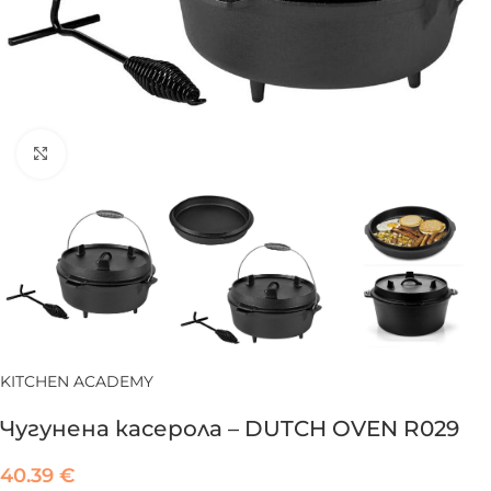
Click to enlarge
KITCHEN ACADEMY
Чугунена касерола – DUTCH OVEN R029
40.39
€