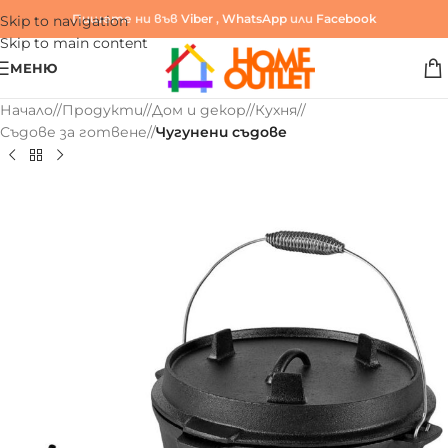
Пишете ни във
Viber
,
WhatsApp
или
Facebook
Skip to navigation
Skip to main content
МЕНЮ
Начало
/
Продукти
/
Дом и декор
/
Кухня
/
Съдове за готвене
/
Чугунени съдове