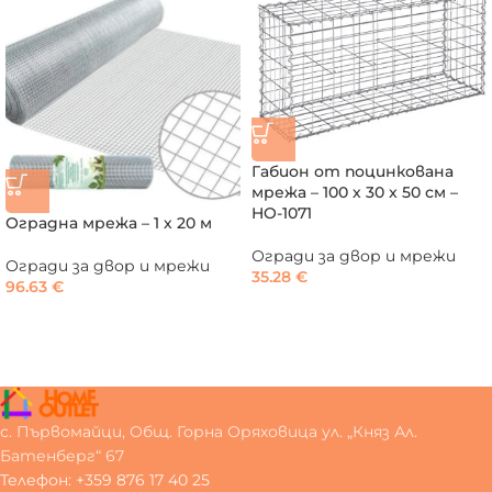
Габион от поцинкована
мрежа – 100 х 30 x 50 см –
HO-1071
Оградна мрежа – 1 х 20 м
Огради за двор и мрежи
Огради за двор и мрежи
35.28
€
96.63
€
с. Първомайци, Общ. Горна Оряховица ул. „Княз Ал.
Батенберг“ 67
Телефон: +359 876 17 40 25