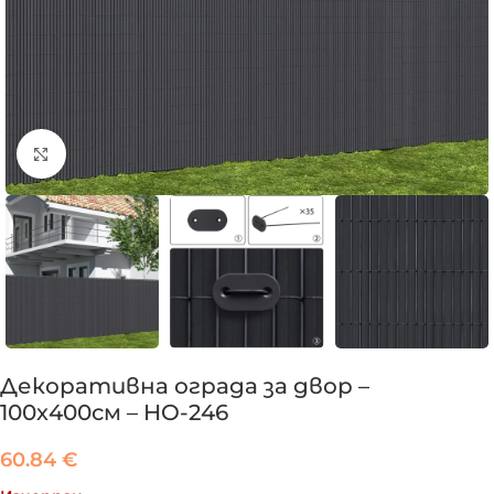
Click to enlarge
Декоративна ограда за двор –
100х400см – HO-246
60.84
€