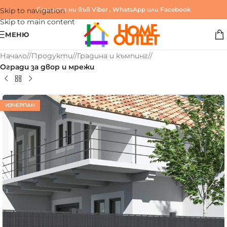
Пишете ни във
Viber
,
WhatsApp
или
Facebook
Skip to navigation
Skip to main content
МЕНЮ
Начало
/
Продукти
/
Градина и къмпинг
/
Огради за двор и мрежи
ИЗЧЕРПАН