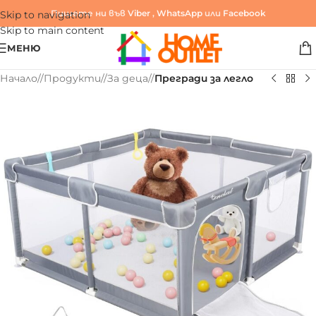
Пишете ни във
Viber
,
WhatsApp
или
Facebook
Skip to navigation
Skip to main content
МЕНЮ
Начало
/
Продукти
/
За деца
/
Прегради за легло