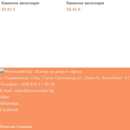
Каминни аксесоари
Каминни аксесоари
23.01
€
18.41
€
с. Първомайци, Общ. Горна Оряховица ул. „Княз Ал. Батенберг“ 67
Телефон: +359 876 17 40 25
E-mail: sales@homeoutlet.bg
Viber
WhatsApp
Facebook
Полезни страници