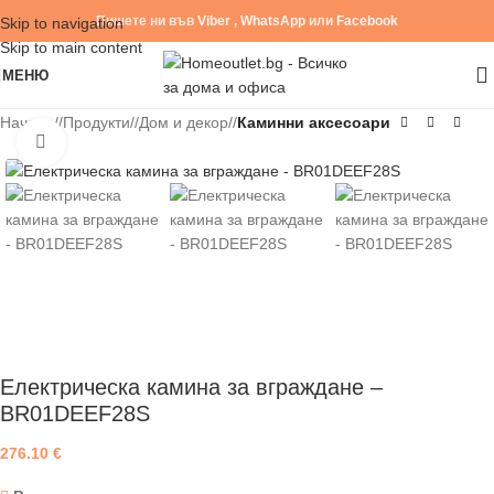
Пишете ни във
Viber
,
WhatsApp
или
Facebook
Skip to navigation
Skip to main content
МЕНЮ
Начало
/
Продукти
/
Дом и декор
/
Каминни аксесоари
Click to enlarge
Електрическа камина за вграждане –
BR01DEEF28S
276.10
€