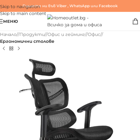
Пишете ни във
Viber
,
WhatsApp
или
Facebook
Skip to navigation
Skip to main content
МЕНЮ
Начало
/
Продукти
/
Офис и гейминг
/
Офис
/
Ергономични столове