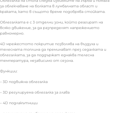
Облегалка на стола следва извивките на гърба и помага
за облекчаване на болката в лумбалната област и
краката, като в същото време подобрява стойката.
Облегалката е с 3 отделни зони, който реагират на
всяко движение, за да разпределят напрежението
равномерно.
4D мрежестото покритие позволява на въздуха и
телесната топлина да преминават през седалката и
облегалката, за да поддържат еднаква телесна
температура, независимо от сезона.
Функции:
– 3D подвижна облегалка
– 3D регулируема облегалка за глава
– 4D подлакътници