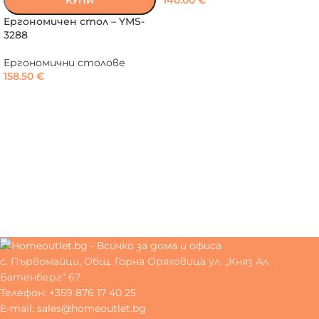
140.00
€
КУПИ
Ергономичен стол – YMS-
3288
Ергономични столове
158.50
€
с. Първомайци, Общ. Горна Оряховица ул. „Княз Ал.
Батенберг“ 67
Телефон: +359 876 17 40 25
E-mail: sales@homeoutlet.bg