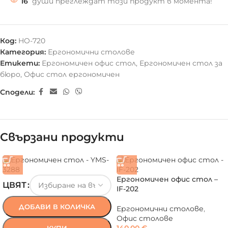
16
души преглеждат този продукт в момента!
Код:
HO-720
Категория:
Ергономични столове
Етикети:
Ергономичен офис стол
,
Ергономичен стол за
бюро
,
Офис стол ергономичен
Сподели:
Свързани продукти
Ергономичен офис стол –
ЦВЯТ
IF-202
ДОБАВИ В КОЛИЧКА
Ергономични столове
,
Офис столове