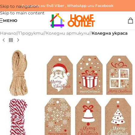
Пишете ни във
Viber
,
WhatsApp
или
Facebook
Skip to navigation
Skip to main content
МЕНЮ
Начало
/
Продукти
/
Коледни артикули
/
Коледна украса