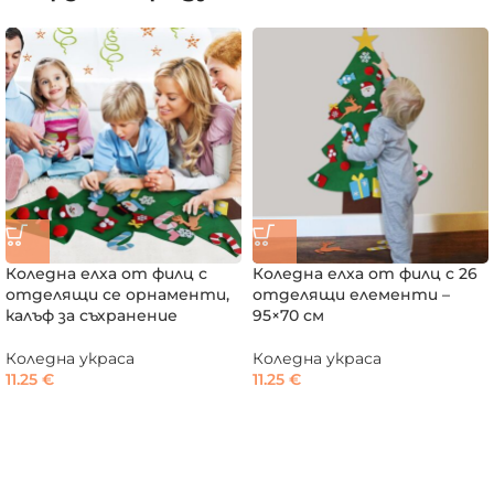
Коледна елха от филц с
Коледна елха от филц с 26
отделящи се орнаменти,
отделящи елементи –
калъф за съхранение
95×70 см
Коледна украса
Коледна украса
11.25
€
11.25
€