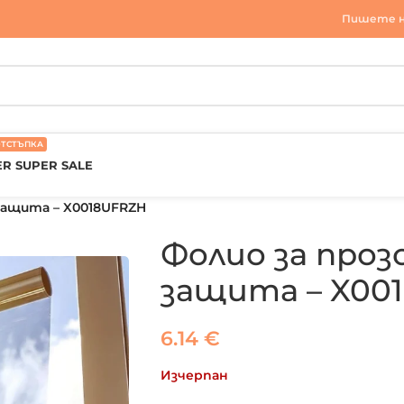
Пишете н
ОТСТЪПКА
R SUPER SALE
 защита – X0018UFRZH
Фолио за проз
защита – X00
6.14
€
Изчерпан