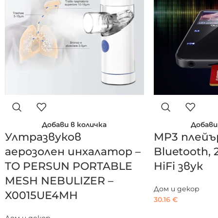
Добави в количка
Добави
Ултразвуков
MP3 плейъ
аерозолен инхалатор –
Bluetooth, 
TO PERSUN PORTABLE
HiFi звук
MESH NEBULIZER –
Дом и декор
X0015UE4MH
30.16
€