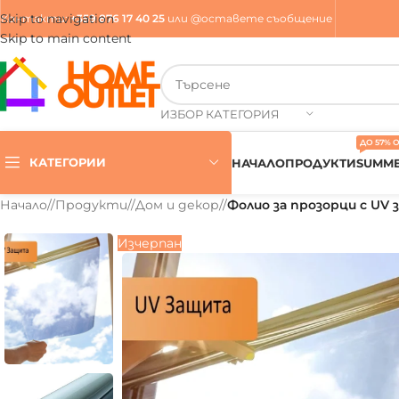
Skip to navigation
Контакти
:
+359 876 17 40 25
или
@оставете съобщение
Skip to main content
ИЗБОР КАТЕГОРИЯ
ДО 57% 
КАТЕГОРИИ
НАЧАЛО
ПРОДУКТИ
SUMME
Начало
/
Продукти
/
Дом и декор
/
Фолио за прозорци с UV
Изчерпан