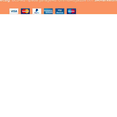
et.bg
. Всички права запазени. Оптимизация от
SRMarketin