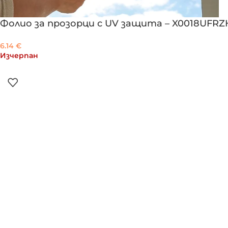
Фолио за прозорци с UV защита – X0018UFRZ
6.14
€
Изчерпан