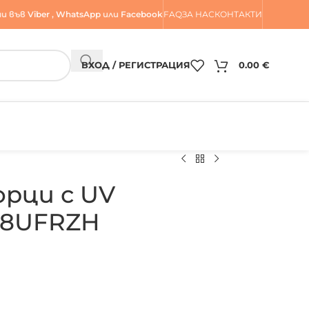
и във
Viber
,
WhatsApp
или
Facebook
FAQ
ЗА НАС
КОНТАКТИ
ВХОД / РЕГИСТРАЦИЯ
0.00
€
орци с UV
18UFRZH