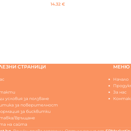
14.32
€
ЛЕЗНИ СТРАНИЦИ
МЕНЮ
ас
Начало
Q
Продук
нтакти
За нас
и условия за ползване
Конта
итика за поверителност
ормация за бисквитки
тавка/Връщане
та на сайта