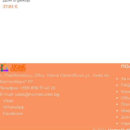
Дом и декор
37.83
€
ПО
с. Първомайци, Общ. Горна Оряховица ул. „Княз Ал.
За н
Батенберг“ 67
FA
Телефон: +359 876 17 40 25
Ко
E-mail: sales@homeoutlet.bg
Общ
Viber
Пол
WhatsApp
Инф
Facebook
Дос
Кар