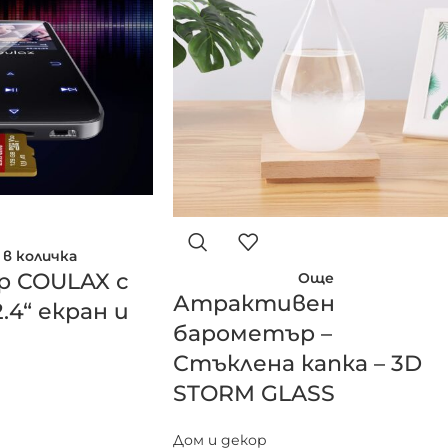
 в количка
р COULAX с
Още
Атрактивен
2.4“ екран и
барометър –
Стъклена капка – 3D
STORM GLASS
Дом и декор