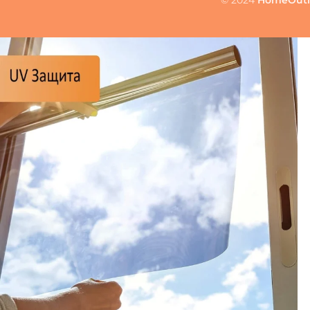
© 2024
HomeOutl