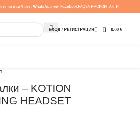
ете ни във
Viber
,
WhatsApp
или
Facebook
FAQ
ЗА НАС
КОНТАКТИ
ВХОД / РЕГИСТРАЦИЯ
0.00
€
алки – KOTION
ING HEADSET