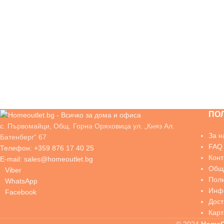
ПО
с. Първомайци, Общ. Горна Оряховица ул. „Княз Ал.
За н
Батенберг“ 67
FAQ
Телефон: +359 876 17 40 25
Конт
E-mail: sales@homeoutlet.bg
Общи
Viber
Поли
WhatsApp
Инфо
Facebook
Дос
Карт