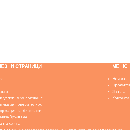
ЛЕЗНИ СТРАНИЦИ
МЕНЮ
ас
Начало
Продукти
акти
За нас
 условия за ползване
Контакти
тика за поверителност
рмация за бисквитки
тавка/Връщане
а на сайта