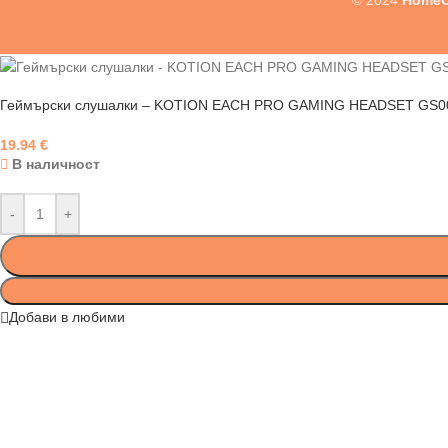
© 2024
HomeO
Геймърски слушалки – KOTION EACH PRO GAMING HEADSET GS0
19.94
€
В наличност
-
+
Добави в любими