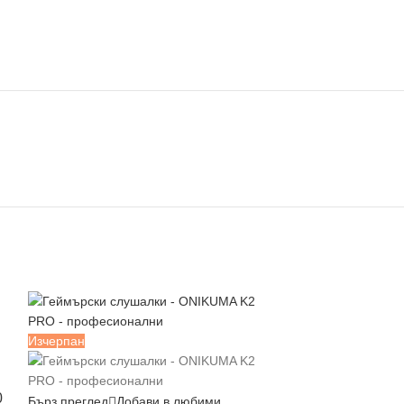
Изчерпан
0
Бърз преглед
Добави в любими