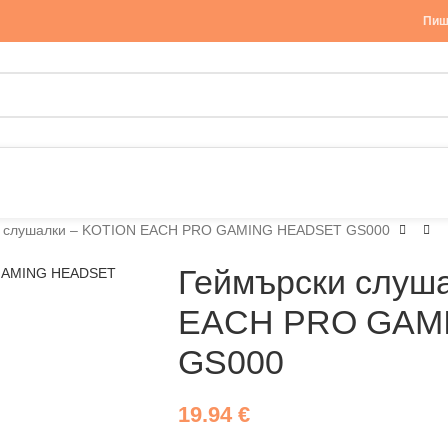
Пиш
и слушалки – KOTION EACH PRO GAMING HEADSET GS000
Геймърски слуш
EACH PRO GAM
GS000
19.94
€