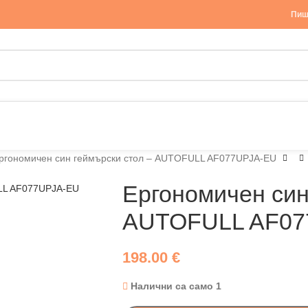
Пиш
ргономичен син геймърски стол – AUTOFULL AF077UPJA-EU
Ергономичен син
AUTOFULL AF07
198.00
€
Налични са само 1