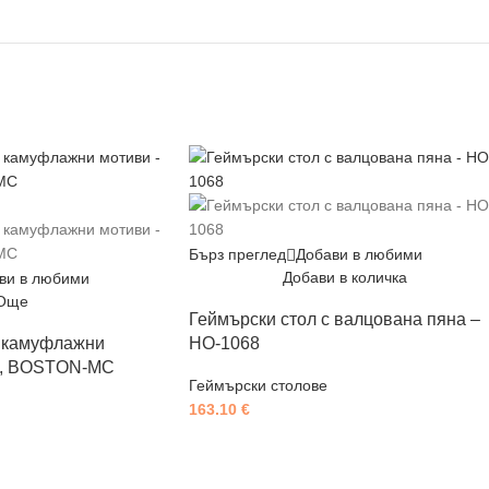
Бърз преглед
Добави в любими
Добави в количка
ви в любими
Още
Геймърски стол с валцована пяна –
с камуфлажни
HO-1068
 , BOSTON-MC
Геймърски столове
163.10
€