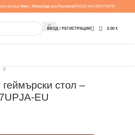
ете ни във
Viber
,
WhatsApp
или
Facebook
FAQ
ЗА НАС
КОНТАКТИ
ВХОД / РЕГИСТРАЦИЯ
0.00
€
 геймърски стол –
7UPJA-EU