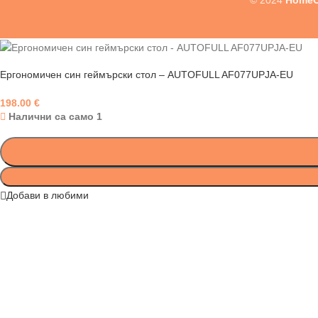
© 2024
HomeO
Ергономичен син геймърски стол – AUTOFULL AF077UPJA-EU
198.00
€
Налични са само 1
Добави в любими