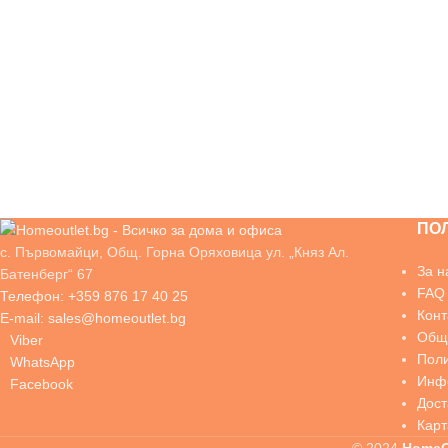
ПО
с. Първомайци, Общ. Горна Оряховица ул. „Княз Ал.
За н
Батенберг“ 67
FAQ
Телефон: +359 876 17 40 25
Конт
E-mail: sales@homeoutlet.bg
Общи
Viber
Поли
WhatsApp
Инфо
Facebook
Дос
Карт