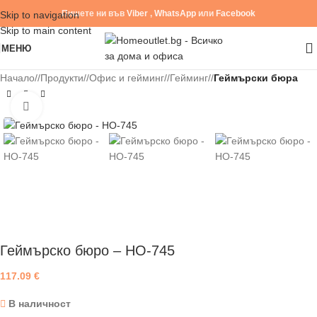
Пишете ни във
Viber
,
WhatsApp
или
Facebook
Skip to navigation
Skip to main content
МЕНЮ
Начало
/
Продукти
/
Офис и гейминг
/
Гейминг
/
Геймърски бюра
Click to enlarge
Геймърско бюро – HO-745
117.09
€
В наличност