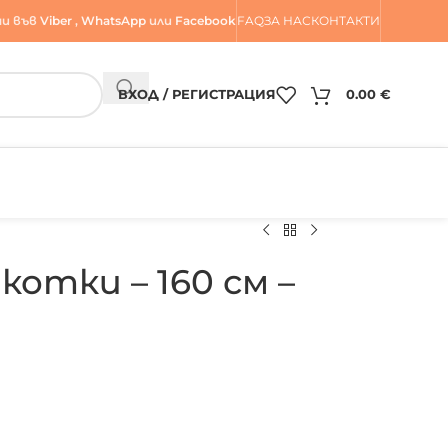
и във
Viber
,
WhatsApp
или
Facebook
FAQ
ЗА НАС
КОНТАКТИ
ВХОД / РЕГИСТРАЦИЯ
0.00
€
котки – 160 см –