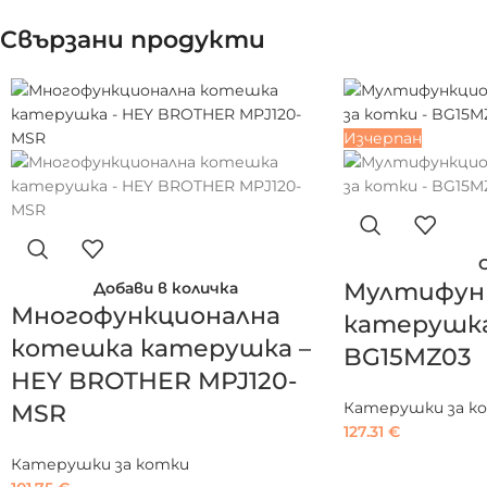
Свързани продукти
Изчерпан
Мултифун
Добави в количка
Многофункционална
катерушка
котешка катерушка –
BG15MZ03
HEY BROTHER MPJ120-
Катерушки за к
MSR
127.31
€
Катерушки за котки