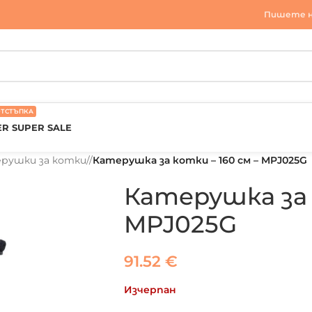
Пишете н
ОТСТЪПКА
R SUPER SALE
рушки за котки
/
Катерушка за котки – 160 см – MPJ025G
Катерушка за 
MPJ025G
91.52
€
Изчерпан