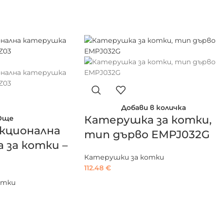
Добави в количка
Катерушка за котки,
Още
кционална
тип дърво EMPJ032G
 за котки –
Катерушки за котки
112.48
€
отки