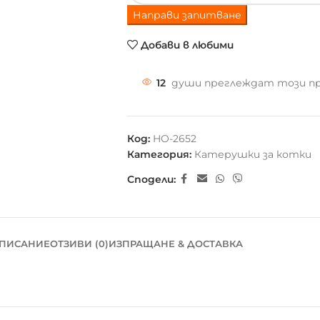
Направи запитване
Добави в любими
12
души преглеждат този п
Код:
HO-2652
Категория:
Катерушки за котки
Сподели:
ПИСАНИЕ
ОТЗИВИ (0)
ИЗПРАЩАНЕ & ДОСТАВКА