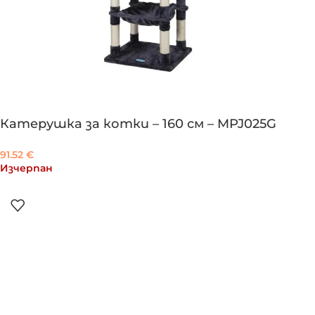
Катерушка за котки – 160 см – MPJ025G
91.52
€
Изчерпан