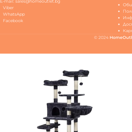
E-mail: sales@homeoutlet.bg
Общ
Viber
Пол
WhatsApp
Инф
Facebook
Дос
Кар
© 2024
HomeOutl