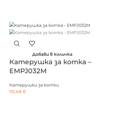
Добави в количка
Катерушка за котка –
EMPJ032M
Катерушки за котки
112.48
€