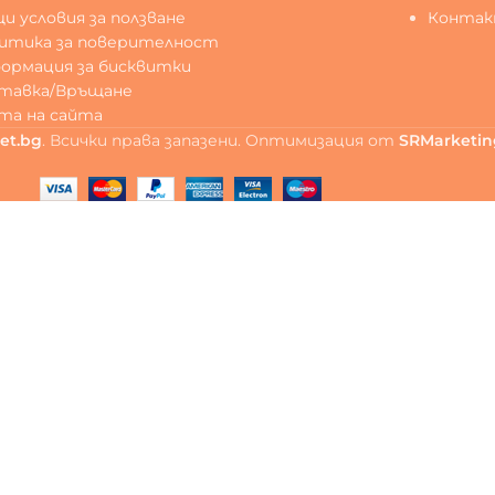
и условия за ползване
Конта
итика за поверителност
ормация за бисквитки
тавка/Връщане
та на сайта
et.bg
. Всички права запазени. Оптимизация от
SRMarketin