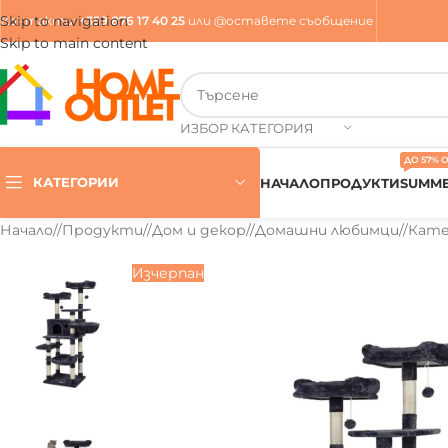
Skip to navigation
Контакти
:
+359 876 17 40 25
или
@оставете съобщение
Skip to main content
ИЗБОР КАТЕГОРИЯ
ДО 57% 
КАТЕГОРИИ
НАЧАЛО
ПРОДУКТИ
SUMME
Начало
/
Продукти
/
Дом и декор
/
Домашни любимци
/
Кате
Изчерпан