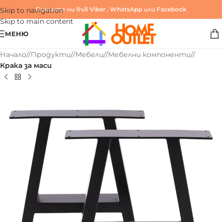
Пишете ни във
Viber
,
WhatsApp
или
Facebook
Skip to navigation
Skip to main content
МЕНЮ
Начало
/
Продукти
/
Мебели
/
Мебелни компоненти
/
Крака за маси