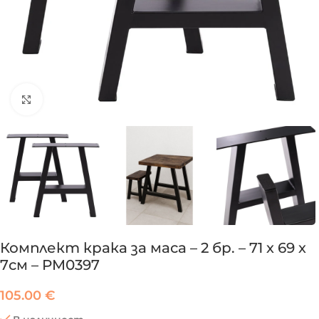
Click to enlarge
Комплект крака за маса – 2 бр. – 71 х 69 х
7см – PM0397
105.00
€