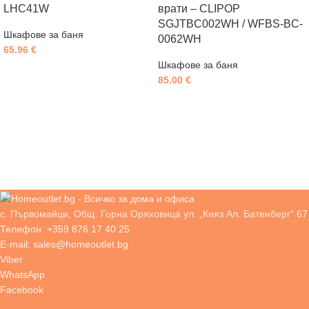
LHC41W
врати – CLIPOP
SGJTBC002WH / WFBS-BC-
Шкафове за баня
0062WH
65.96
€
Шкафове за баня
85.00
€
с. Първомайци, Общ. Горна Оряховица ул. „Княз Ал. Батенберг“ 67
Телефон: +359 876 17 40 25
E-mail: sales@homeoutlet.bg
Viber
WhatsApp
Facebook