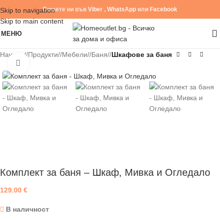
Пишете ни във
Viber
,
WhatsApp
или
Facebook
Skip to navigation
Skip to main content
МЕНЮ
Начало
/
Продукти
/
Мебели
/
Баня
/
Шкафове за баня
Click to enlarge
Комплект за баня – Шкаф, Мивка и Огледало
129.00
€
В наличност