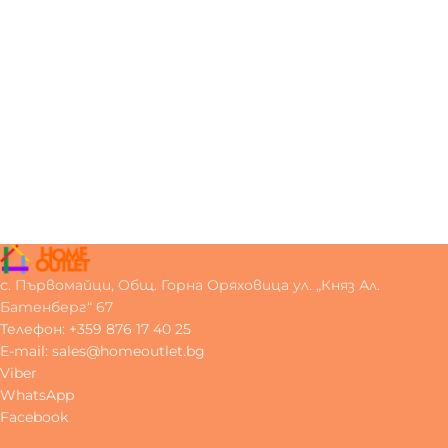
с. Първомайци, Общ. Горна Оряховица ул. „Княз Ал.
Батенберг“ 67
Телефон: +359 876 17 40 25
E-mail: sales@homeoutlet.bg
Viber
WhatsApp
Facebook