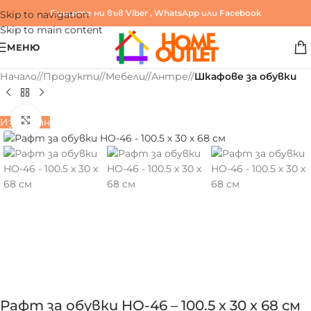
Пишете ни във
Viber
,
WhatsApp
или
Facebook
Skip to navigation
Skip to main content
МЕНЮ
Начало
/
Продукти
/
Мебели
/
Антре
/
Шкафове за обувки
Click to enlarge
Изчерпан
Рафт за обувки HO-46 – 100.5 х 30 х 68 см