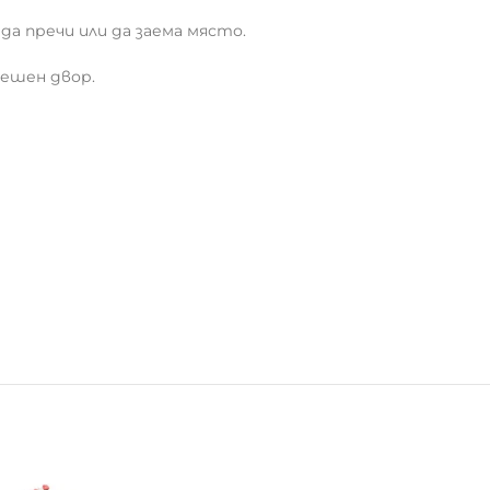
 да пречи или да заема място.
решен двор.