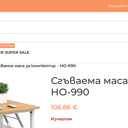
Пишете н
ОТСТЪПКА
R SUPER SALE
ваема маса за компютър – HO-990
Сгъваема маса
HO-990
106.86
€
Изчерпан