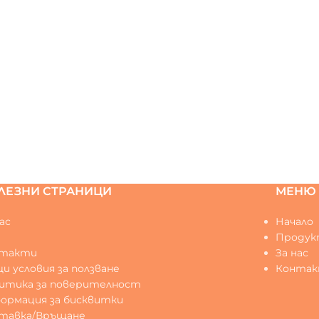
ЛЕЗНИ СТРАНИЦИ
МЕНЮ
ас
Начало
Q
Продук
нтакти
За нас
и условия за ползване
Конта
итика за поверителност
ормация за бисквитки
тавка/Връщане