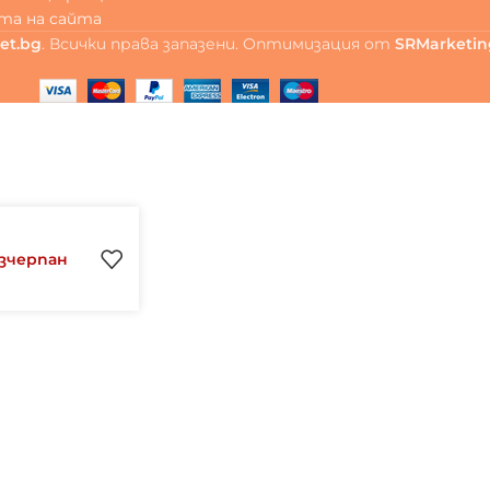
та на сайта
et.bg
. Всички права запазени. Оптимизация от
SRMarketin
зчерпан