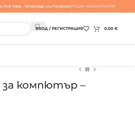
и във
Viber
,
WhatsApp
или
Facebook
FAQ
ЗА НАС
КОНТАКТИ
ВХОД / РЕГИСТРАЦИЯ
0.00
€
 за компютър –