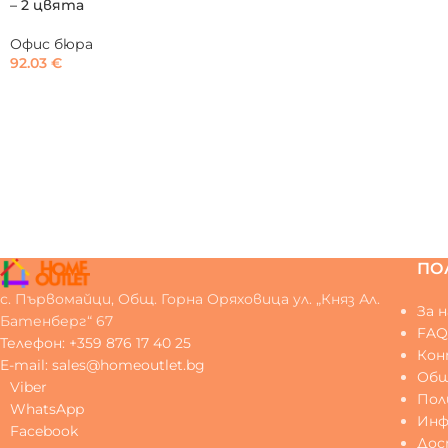
– 2 цвята
Офис бюра
92.03
€
ПО
с. Първомайци, Общ. Горна Оряховица ул. „Княз Ал.
За н
Батенберг“ 67
FA
Телефон: +359 876 17 40 25
Ко
E-mail: sales@homeoutlet.bg
Общ
Viber
Пол
WhatsApp
Инф
Facebook
Дос