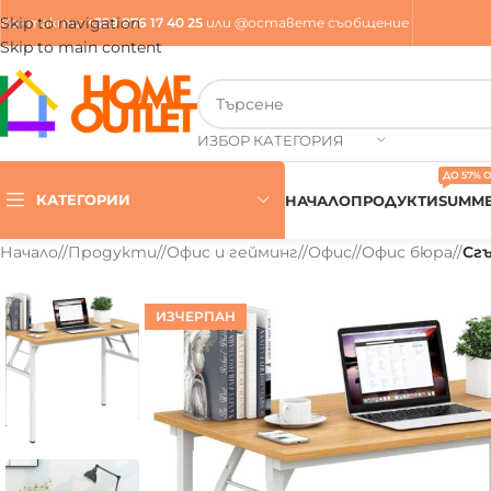
Skip to navigation
Контакти
:
+359 876 17 40 25
или
@оставете съобщение
Skip to main content
ИЗБОР КАТЕГОРИЯ
ДО 57% 
КАТЕГОРИИ
НАЧАЛО
ПРОДУКТИ
SUMME
Начало
/
Продукти
/
Офис и гейминг
/
Офис
/
Офис бюра
/
Сгъ
ИЗЧЕРПАН