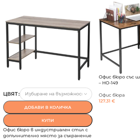
Офис бюро със ш
– HO-149
ЦВЯТ
Офис бюра
127.31
€
ДОБАВИ В КОЛИЧКА
КУПИ
Офис бюро в индустриален стил с
допълнително място за съхранение