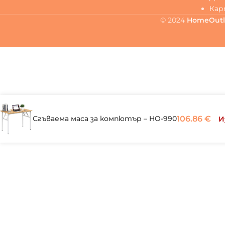
Кар
© 2024
HomeOutl
Сгъваема маса за компютър – HO-990
106.86
€
И