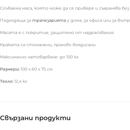
Сгъваема маса, която може да се прибере и съхранява без
Подходяща за
трапезарията
у дома, за офиса или за вът
Масата е с покритие, защитено от надрасквания.
Краката са стоманени, прахово боядисани.
Максимално натоварване: до 100 кг
Размери:
100 x 60 x 75 см
Тегло:
12,4 кг
Свързани продукти