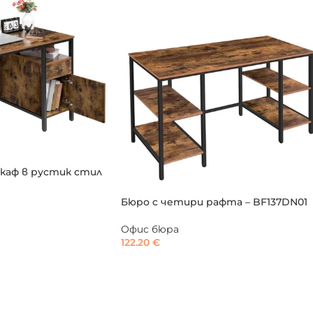
каф в рустик стил
Бюро с четири рафта – BF137DN01
Офис бюра
122.20
€