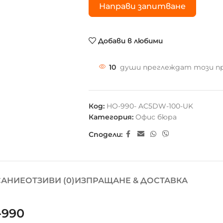
Направи запитване
Добави в любими
10
души преглеждат този п
Код:
HO-990- AC5DW-100-UK
Категория:
Офис бюра
Сподели:
АНИЕ
ОТЗИВИ (0)
ИЗПРАЩАНЕ & ДОСТАВКА
-990