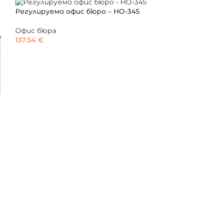
Регулируемо офис бюро – HO-345
Офис бюра
137.54
€
ЦВЯТ
ДОБА
Офис бюро в р