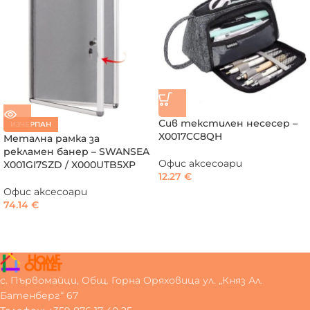
Сив текстилен несесер –
ИЗЧЕРПАН
X0017CC8QH
Метална рамка за
рекламен банер – SWANSEA
Офис аксесоари
X001GI7SZD / X000UTB5XP
12.27
€
Офис аксесоари
74.14
€
с. Първомайци, Общ. Горна Оряховица ул. „Княз Ал.
Батенберг“ 67