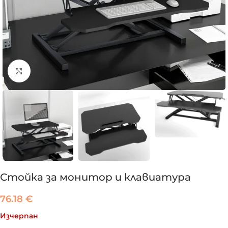
Click to enlarge
Стойка за монитор и клавиатура
76.18
€
Изчерпан