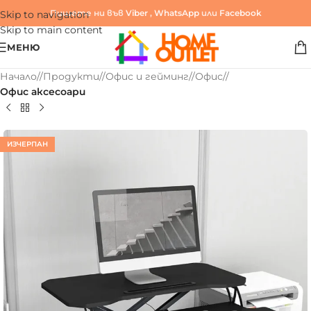
Пишете ни във
Viber
,
WhatsApp
или
Facebook
Skip to navigation
Skip to main content
МЕНЮ
Начало
/
Продукти
/
Офис и гейминг
/
Офис
/
Офис аксесоари
ИЗЧЕРПАН