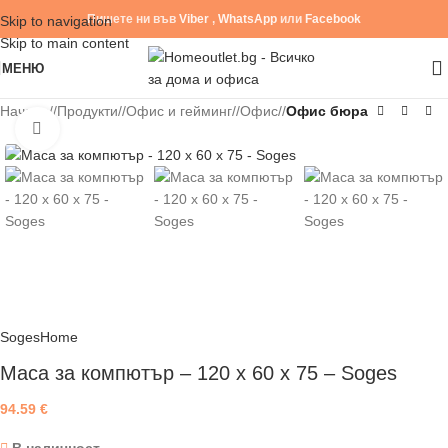
Пишете ни във
Viber
,
WhatsApp
или
Facebook
Skip to navigation
Skip to main content
МЕНЮ
Начало
/
Продукти
/
Офис и гейминг
/
Офис
/
Офис бюра
Click to enlarge
SogesHome
Маса за компютър – 120 х 60 х 75 – Soges
94.59
€