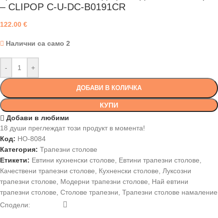
– CLIPOP C-U-DC-B0191CR
122.00
€
Налични са само 2
-
+
ДОБАВИ В КОЛИЧКА
КУПИ
Добави в любими
18
души преглеждат този продукт в момента!
Код:
HO-8084
Категория:
Трапезни столове
Етикети:
Евтини кухненски столове
,
Евтини трапезни столове
,
Качествени трапезни столове
,
Кухненски столове
,
Луксозни
трапезни столове
,
Модерни трапезни столове
,
Най евтини
трапезни столове
,
Столове трапезни
,
Трапезни столове намаление
Сподели: