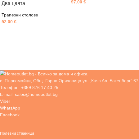
97.00
€
Два цвята
Трапезни столове
92.00
€
с. Първомайци, Общ. Горна Оряховица ул. „Княз Ал. Батенберг“ 67
Телефон: +359 876 17 40 25
E-mail: sales@homeoutlet.bg
Viber
WhatsApp
Facebook
Полезни страници