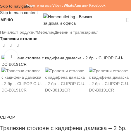
Пишете ни във
Viber
,
WhatsApp
или
Facebook
Skip to navigation
Skip to main content
МЕНЮ
Начало
/
Продукти
/
Мебели
/
Дневни и трапезария
/
Трапезни столове
Click to enlarge
CLIPOP
Трапезни столове с кадифена дамаска – 2 бр.