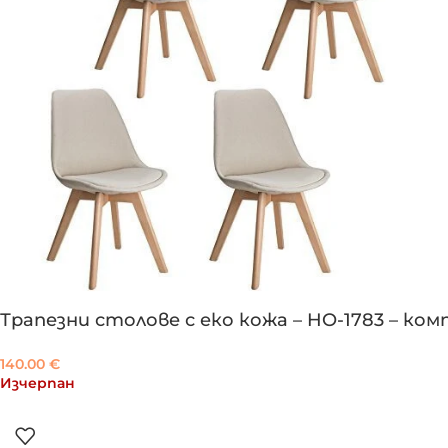
Трапезни столове с еко кожа – HO-1783 – ком
140.00
€
Изчерпан