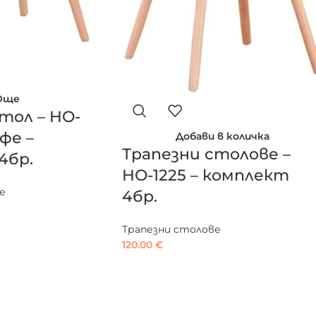
Още
тол – HO-
фе –
Добави в количка
Трапезни столове –
4бр.
HO-1225 – комплект
е
4бр.
Трапезни столове
120.00
€