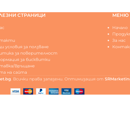
ЛЕЗНИ СТРАНИЦИ
МЕНЮ
ас
Начало
Q
Продук
нтакти
За нас
и условия за ползване
Конта
итика за поверителност
ормация за бисквитки
тавка/Връщане
та на сайта
et.bg
. Всички права запазени. Оптимизация от
SRMarketin