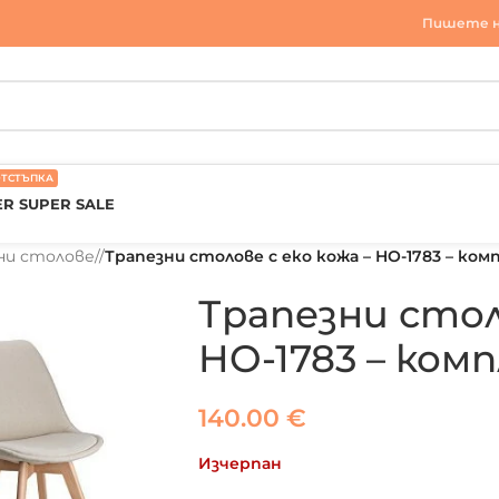
Пишете н
ОТСТЪПКА
R SUPER SALE
ни столове
/
Трапезни столове с еко кожа – HO-1783 – ком
Трапезни стол
HO-1783 – ком
140.00
€
Изчерпан