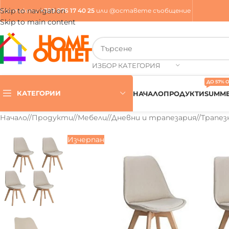
Skip to navigation
Контакти
:
+359 876 17 40 25
или
@оставете съобщение
Skip to main content
ИЗБОР КАТЕГОРИЯ
ДО 57% 
КАТЕГОРИИ
НАЧАЛО
ПРОДУКТИ
SUMME
Начало
/
Продукти
/
Мебели
/
Дневни и трапезария
/
Трапез
Изчерпан