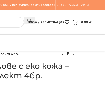
и във
Viber
,
WhatsApp
или
Facebook
FAQ
ЗА НАС
КОНТАКТИ
ВХОД / РЕГИСТРАЦИЯ
0.00
€
плект 4бр.
ове с еко кожа –
плект 4бр.