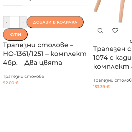
-
+
ДОБАВИ В КОЛИЧКА
КУПИ
Трапезни столове –
Трапезен с
HO-1361/1251 – комплект
1074 с кади
4бр. – Два цвята
комплект 
Трапезни столове
Трапезни столов
92.00
€
153.39
€