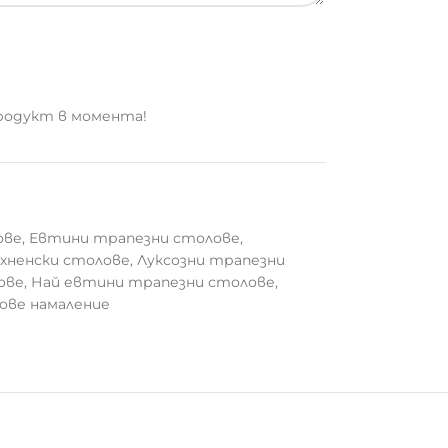
родукт в момента!
ове
,
Евтини трапезни столове
,
хненски столове
,
Луксозни трапезни
ове
,
Най евтини трапезни столове
,
ове намаление