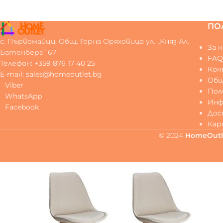
ПО
с. Първомайци, Общ. Горна Оряховица ул. „Княз Ал.
За н
Батенберг“ 67
FA
Телефон: +359 876 17 40 25
Ко
E-mail: sales@homeoutlet.bg
Общ
Viber
Пол
WhatsApp
Инф
Facebook
Дос
Кар
© 2024
HomeOutl