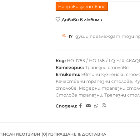
Направи запитване
Добави в любими
17
души преглеждат този п
Код:
HO-1783 / HO-158 / LQ-YJX-4KAQI
Категория:
Трапезни столове
Етикети:
Евтини кухненски стол
Качествени трапезни столове
,
Ку
столове
,
Модерни трапезни стол
Столове трапезни
,
Трапезни стол
Сподели:
ПИСАНИЕ
ОТЗИВИ (0)
ИЗПРАЩАНЕ & ДОСТАВКА