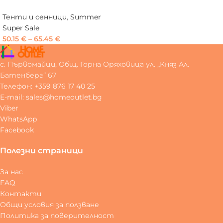
Тенти и сенници
,
Summer
Super Sale
50.15
€
–
65.45
€
с. Първомайци, Общ. Горна Оряховица ул. „Княз Ал.
Батенберг“ 67
Телефон: +359 876 17 40 25
E-mail: sales@homeoutlet.bg
Viber
WhatsApp
Facebook
Полезни страници
За нас
FAQ
Контакти
Общи условия за ползване
Политика за поверителност