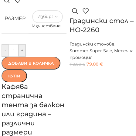
РАЗМЕР
Градински стол –
Изчистване
HO-2260
Градински столове
,
-
+
Summer Super Sale
,
Месечна
промоция
ДОБАВИ В КОЛИЧКА
79.00
€
118.00
€
КУПИ
Кафява
странична
тента за балкон
или градина –
различни
размери