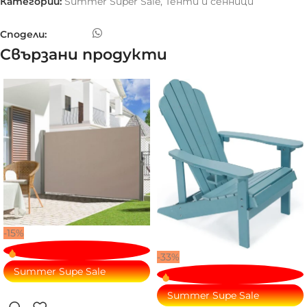
Категории:
Summer Super Sale
,
Тенти и сенници
Сподели:
Свързани продукти
-15%
-33%
Summer Supe Sale
Summer Supe Sale