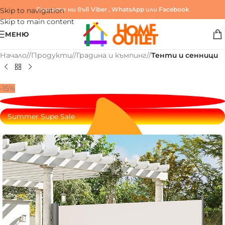
Пишете ни във
Viber
,
WhatsApp
или
Facebook
Skip to navigation
Skip to main content
МЕНЮ
Начало
/
Продукти
/
Градина и къмпинг
/
Тенти и сенници
-15%
Summer Supe Sale