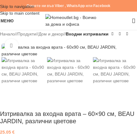
Пишете ни във
Viber
,
WhatsApp
или
Facebook
Skip to navigation
Skip to main content
МЕНЮ
Начало
/
Продукти
/
Дом и декор
/
Входни изтривалки
Click to enlarge
Изтривалка за входна врата – 60×90 см, BEAU
JARDIN, различни цветове
25.05
€