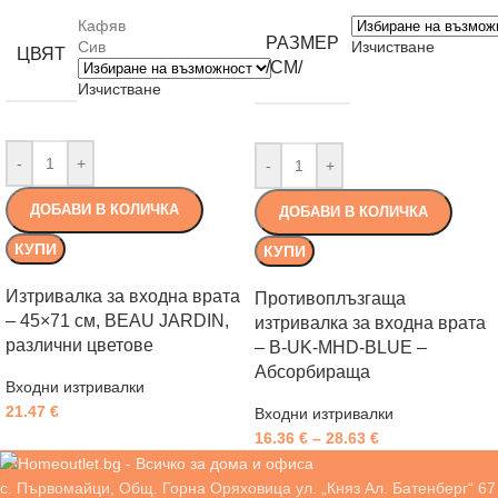
Кафяв
РАЗМЕР
Сив
Изчистване
ЦВЯТ
/СМ/
Изчистване
-
+
-
+
ДОБАВИ В КОЛИЧКА
ДОБАВИ В КОЛИЧКА
КУПИ
КУПИ
Изтривалка за входна врата
Противоплъзгаща
– 45×71 см, BEAU JARDIN,
изтривалка за входна врата
различни цветове
– B-UK-MHD-BLUE –
Абсорбираща
Входни изтривалки
21.47
€
Входни изтривалки
16.36
€
–
28.63
€
с. Първомайци, Общ. Горна Оряховица ул. „Княз Ал. Батенберг“ 67