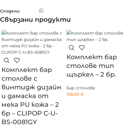
Сподели:
Свързани продукти
Комплект бар
столове тип
Комплект бар
щъркел – 2 бр.
столове с
винтидж дизайн
Бар столове
108.00
€
и дамаска от
мека PU кожа – 2
бр – CLIPOP C-U-
BS-0081GY