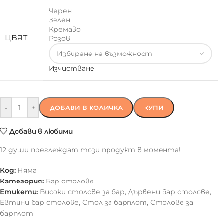
Черен
Зелен
Кремаво
ЦВЯТ
Розов
Изчистване
-
+
ДОБАВИ В КОЛИЧКА
КУПИ
Добави в любими
12
души преглеждат този продукт в момента!
Код:
Няма
Категория:
Бар столове
Етикети:
Високи столове за бар
,
Дървени бар столове
,
Евтини бар столове
,
Стол за барплот
,
Столове за
барплот