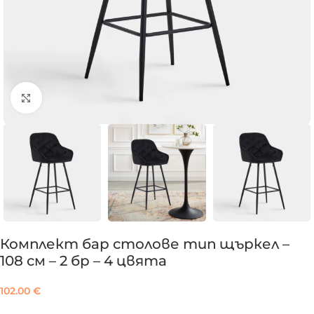
Click to enlarge
Комплект бар столове тип щъркел –
108 см – 2 бр – 4 цвята
102.00
€