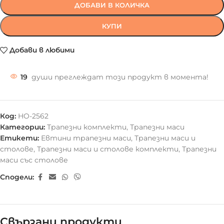
ДОБАВИ В КОЛИЧКА
КУПИ
Добави в любими
19
души преглеждат този продукт в момента!
Код:
HO-2562
Категории:
Трапезни комплекти
,
Трапезни маси
Етикети:
Евтини трапезни маси
,
Трапезни маси и
столове
,
Трапезни маси и столове комплекти
,
Трапезни
маси със столове
Сподели:
Свързани продукти