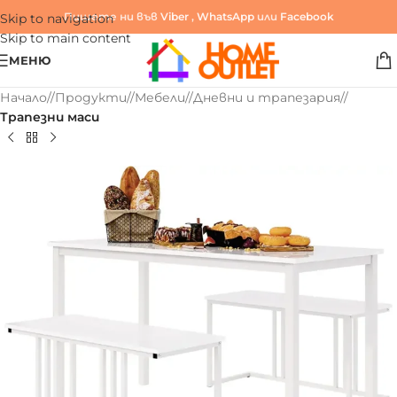
Пишете ни във
Viber
,
WhatsApp
или
Facebook
Skip to navigation
Skip to main content
МЕНЮ
Начало
/
Продукти
/
Мебели
/
Дневни и трапезария
/
Трапезни маси