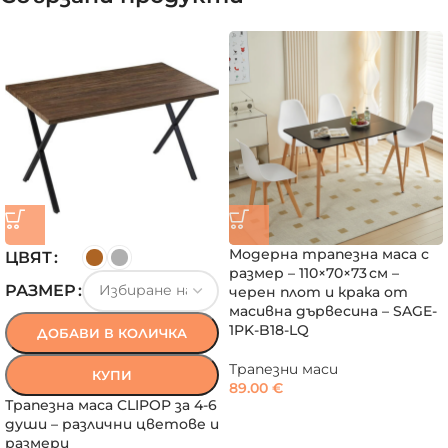
Модерна трапезна маса с
ЦВЯТ
размер – 110×70×73 см –
РАЗМЕР
черен плот и крака от
масивна дървесина – SAGE-
1PK-B18-LQ
ДОБАВИ В КОЛИЧКА
Трапезни маси
КУПИ
89.00
€
Трапезна маса CLIPOP за 4-6
души – различни цветове и
размери