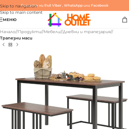
Пишете ни във
Viber
,
WhatsApp
или
Facebook
Skip to navigation
Skip to main content
МЕНЮ
Начало
/
Продукти
/
Мебели
/
Дневни и трапезария
/
Трапезни маси