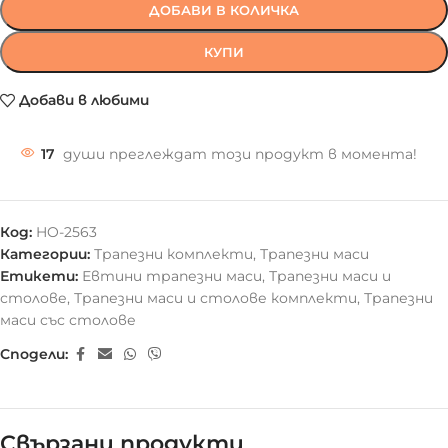
ДОБАВИ В КОЛИЧКА
КУПИ
Добави в любими
17
души преглеждат този продукт в момента!
Код:
HO-2563
Категории:
Трапезни комплекти
,
Трапезни маси
Етикети:
Евтини трапезни маси
,
Трапезни маси и
столове
,
Трапезни маси и столове комплекти
,
Трапезни
маси със столове
Сподели:
Свързани продукти