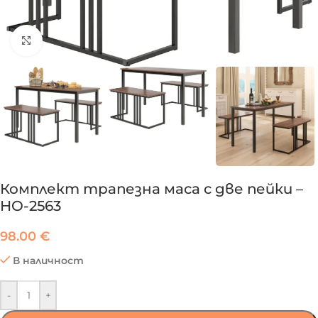
Click to enlarge
Комплект трапезна маса с две пейки –
HO-2563
98.00
€
В наличност
-
+