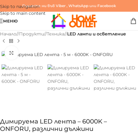
Пишете ни във
Viber
,
WhatsApp
или
Facebook
Skip to navigation
Skip to main content
МЕНЮ
Начало
/
Продукти
/
Техника
/
LED лампи и осветление
Click to enlarge
Димируема LED лента – 6000K –
ONFORU, различни дължини