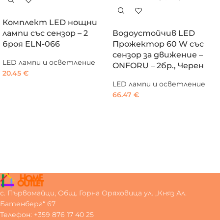
Комплект LED нощни
лампи със сензор – 2
Водоустойчив LED
броя ELN-066
Прожектор 60 W със
сензор за движение –
LED лампи и осветление
ONFORU – 2бр., Черен
20.45
€
LED лампи и осветление
66.47
€
с. Първомайци, Общ. Горна Оряховица ул. „Княз Ал.
Батенберг“ 67
Телефон: +359 876 17 40 25