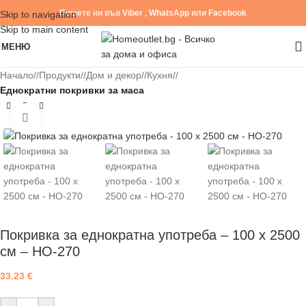
Пишете ни във
Viber
,
WhatsApp
или
Facebook
Skip to navigation
Skip to main content
МЕНЮ
Начало
/
Продукти
/
Дом и декор
/
Кухня
/
Еднократни покривки за маса
Click to enlarge
Покривка за еднократна употреба – 100 х 2500
см – HO-270
33.23
€