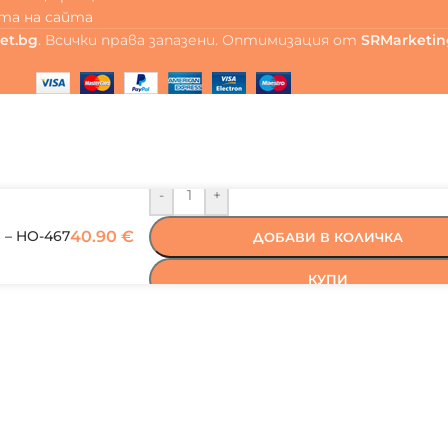
та на сайта
et.bg
. Всички права запазени. Оптимизация от
SRMarketin
-
+
 – HO-467
40.90
€
ДОБАВИ В КОЛИЧКА
КУПИ