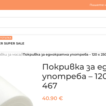
Пишете н
ОТСТЪПКА
R SUPER SALE
вки за маса
/
Покривка за еднократна употреба – 120 х 250
Покривка за 
употреба – 120
467
40.90
€