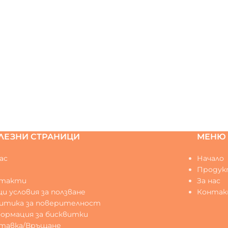
ЛЕЗНИ СТРАНИЦИ
МЕНЮ
ас
Начало
Q
Продук
нтакти
За нас
и условия за ползване
Конта
итика за поверителност
ормация за бисквитки
тавка/Връщане