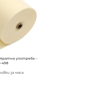
ократна употреба –
O-498
ивки за маса