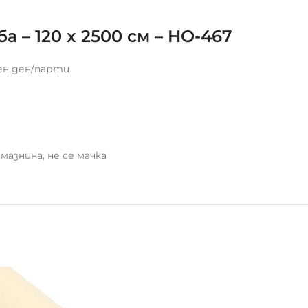
 – 120 х 2500 см – HO-467
ен ден/парти
азнина, не се мачка