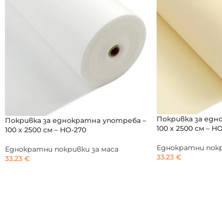
Покривка за едн
Покривка за еднократна употреба –
100 х 2500 см – H
100 х 2500 см – HO-270
Еднократни покр
Еднократни покривки за маса
33.23
€
33.23
€