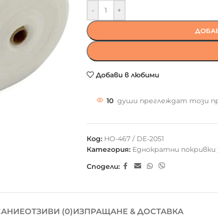
-
+
ДОБАВ
Добави в любими
10
души преглеждат този п
Код:
HO-467 / DE-2051
Категория:
Еднократни покривки 
Сподели:
АНИЕ
ОТЗИВИ (0)
ИЗПРАЩАНЕ & ДОСТАВКА