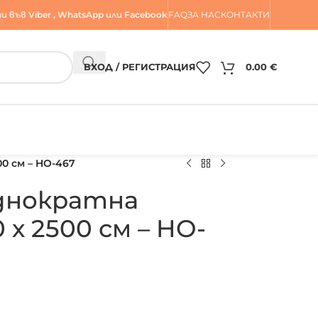
и във
Viber
,
WhatsApp
или
Facebook
FAQ
ЗА НАС
КОНТАКТИ
ВХОД / РЕГИСТРАЦИЯ
0.00
€
0 см – HO-467
еднократна
 х 2500 см – HO-