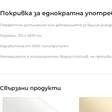
Покривка за еднократна употреба
Перфектно допълнение към декорацията за вашия рожд
Размери: 120 х 2500 см
Изработена от 100% полипропилен
Материалът е хипоалергенен, водоустойчив, не пропива м
Свързани продукти