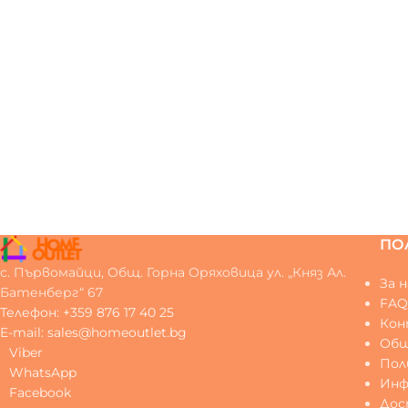
ПО
с. Първомайци, Общ. Горна Оряховица ул. „Княз Ал.
За н
Батенберг“ 67
FA
Телефон: +359 876 17 40 25
Ко
E-mail: sales@homeoutlet.bg
Общ
Viber
Пол
WhatsApp
Инф
Facebook
Дос