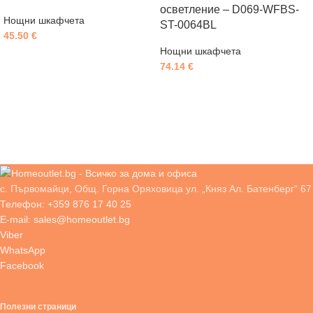
осветление – D069-WFBS-
Нощни шкафчета
ST-0064BL
45.50
€
Нощни шкафчета
74.14
€
с. Първомайци, Общ. Горна Оряховица ул. „Княз Ал. Батенберг“ 67
Телефон: +359 876 17 40 25
E-mail: sales@homeoutlet.bg
Viber
WhatsApp
Facebook
Полезни страници