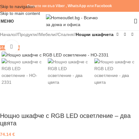
Пишете ни във
Viber
,
WhatsApp
или
Facebook
Skip to navigation
Skip to main content
МЕНЮ
Начало
/
Продукти
/
Мебели
/
Спалня
/
Нощни шкафчета
Click to enlarge
Изчерпан
Нощно шкафче с RGB LED осветление – два
цвята
74.14
€