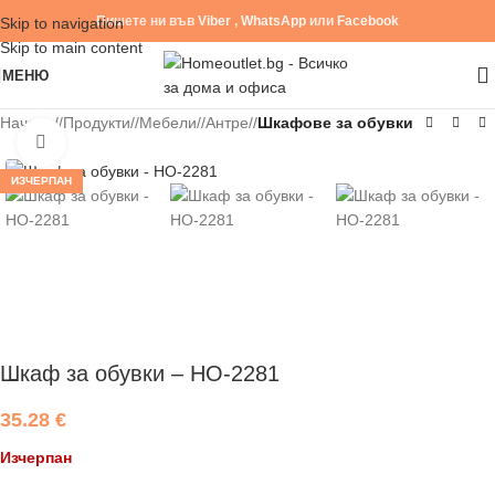
Пишете ни във
Viber
,
WhatsApp
или
Facebook
Skip to navigation
Skip to main content
МЕНЮ
Начало
/
Продукти
/
Мебели
/
Антре
/
Шкафове за обувки
Click to enlarge
ИЗЧЕРПАН
Шкаф за обувки – HO-2281
35.28
€
Изчерпан