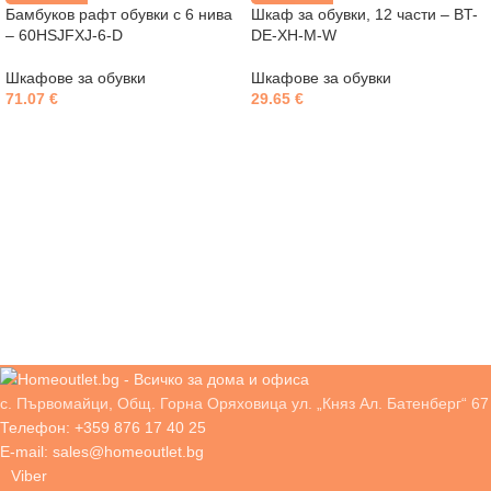
Бамбуков рафт обувки с 6 нива
Шкаф за обувки, 12 части – BT-
– 60HSJFXJ-6-D
DE-XH-M-W
Шкафове за обувки
Шкафове за обувки
71.07
€
29.65
€
с. Първомайци, Общ. Горна Оряховица ул. „Княз Ал. Батенберг“ 67
Телефон: +359 876 17 40 25
E-mail: sales@homeoutlet.bg
Viber